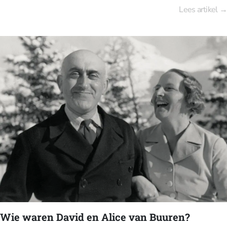
open weideland voor paarden van postkoetsen, groeide uit tot een
Lees artikel →
cruciale logistieke draaischijf voor Europa en evolueert vandaag tot
een gemengd stadsdeel met wonen, werken, cultuur en groen.
Vooral Gare Maritime, het voormalige goederenstation, fungeert als
scharnier tussen verleden en toekomst: een monumentale structuur
die vandaag is heruitgevonden als een duurzame, overdekte stad
waar architectuur, hergebruik en publieke ruimte
samenkomen.Vanuit Brussel ontwikkelde de familie Thurn und Taxis
in de 16de en 17de eeuw een Europees postsysteem voor de
Habsburgers. In die tijd graasden paarden voor de koetsen op de
plaatselijke weiden, ten noorden nabij het stadscentrum, net aan de
overkant van het in 1550 gegraven kanaal.
Wie waren David en Alice van Buuren?