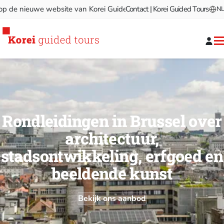
euwe website van Korei Guided Tours!
Contact | Korei Guided Tours
Welkom op de nieuwe w
NL
Rondleidingen in Brussel over
architectuur,
stadsontwikkeling, erfgoed en
beeldende kunst
Bekijk ons aanbod