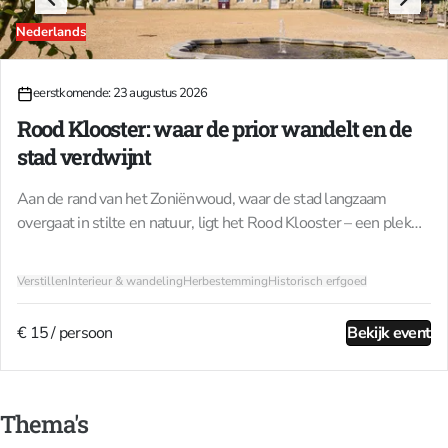
Nederlands
23
27
eerstkomende: 23 augustus 2026
AUG
SEP
Rood Klooster: waar de prior wandelt en de
stad verdwijnt
Aan de rand van het Zoniënwoud, waar de stad langzaam
overgaat in stilte en natuur, ligt het Rood Klooster – een plek
doordrenkt van geschiedenis en charme. Dit unieke oord vormt
niet alleen een toegangspoort tot het woud, maar ook een
Verstillen
Interieur & wandeling
Herbestemming
Historisch erfgoed
harmonieus geheel van architectuur, bos en natuur, een
betoverend landschap vlak bij de stad.Sinds de tweede helft
€ 15 / persoon
Bekijk event
van de 14de eeuw woonden hier de kanunniken van de orde
van Sint-Augustinus. De kloostermuren omsloten ooit het hele
domein – en vandaag zijn die nog deels zichtbaar, net als de
oude gebouwen en bijgebouwen van het voormalige klooster.
Thema's
Vandaag is het Rood Klooster opnieuw een inspirerende en