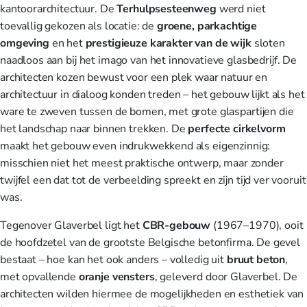
kantoorarchitectuur. De
Terhulpsesteenweg
werd niet
toevallig gekozen als locatie: de
groene, parkachtige
omgeving
en het
prestigieuze
karakter van de wijk
sloten
naadloos aan bij het imago van het innovatieve glasbedrijf. De
architecten kozen bewust voor een plek waar natuur en
architectuur in dialoog konden treden – het gebouw lijkt als het
ware te zweven tussen de bomen, met grote glaspartijen die
het landschap naar binnen trekken. De
perfecte
cirkelvorm
maakt het gebouw even indrukwekkend als eigenzinnig:
misschien niet het meest praktische ontwerp, maar zonder
twijfel een dat tot de verbeelding spreekt en zijn tijd ver vooruit
was.
Tegenover Glaverbel ligt het
CBR-gebouw
(1967–1970), ooit
de hoofdzetel van de grootste Belgische betonfirma. De gevel
bestaat – hoe kan het ook anders – volledig uit
bruut
beton
,
met opvallende
oranje
vensters
, geleverd door Glaverbel. De
architecten wilden hiermee de mogelijkheden en esthetiek van