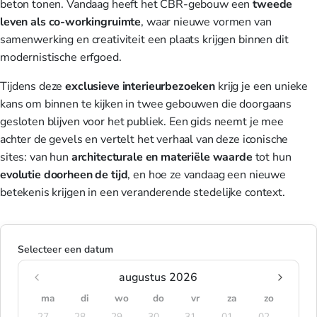
beton tonen. Vandaag heeft het CBR-gebouw een
tweede
leven
als co-workingruimte
, waar nieuwe vormen van
samenwerking en creativiteit een plaats krijgen binnen dit
modernistische erfgoed.
Tijdens deze
exclusieve
interieurbezoeken
krijg je een unieke
kans om binnen te kijken in twee gebouwen die doorgaans
gesloten blijven voor het publiek. Een gids neemt je mee
achter de gevels en vertelt het verhaal van deze iconische
sites: van hun
architecturale
en
materiële
waarde
tot hun
evolutie
doorheen de tijd
, en hoe ze vandaag een nieuwe
betekenis krijgen in een veranderende stedelijke context.
Selecteer een datum
augustus 2026
ma
di
wo
do
vr
za
zo
27
28
29
30
31
01
02