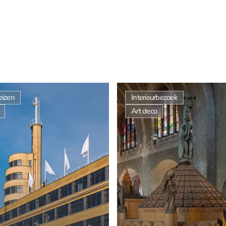
eizen
Interieurbezoek
Art deco