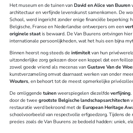
Het museum en de tuinen van
David en Alice van Buuren
architectuur en verfijnde levenskunst samenkomen. De wo
School, werd ingericht zonder enige financiële beperking:
Belgische, Franse en Nederlandse ontwerpers om een
ver
originele staat
is bewaard. De Van Buurens ontvingen hier e
internationale persoonlijkheden, wat het huis een bijna myt
Binnen heerst nog steeds de
intimiteit
van hun privéwereld
uitzonderlijke zorg gekozen door een koppel dat een feill
zowel goede vriend als mecenas van
Gustave Van de Woes
kunstverzameling omvat daarnaast werken van onder mee
Wouters
, en behoort tot de meest opmerkelijke privécollec
De omliggende
tuinen
weerspiegelen diezelfde
verfijning
.
door de twee
grootste Belgische landschapsarchitecten
v
restauratie werd bekroond met de
European Heritage Awa
schoolvoorbeeld van respectvolle erfgoedzorg. Tijdens de
precies zoals de Van Buurens ze bedoeld hadden: uniek, ele