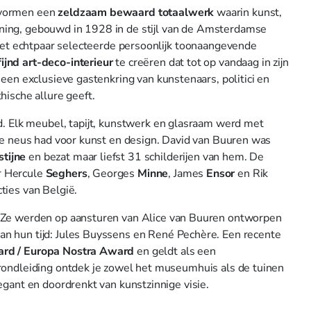
vormen een
zeldzaam bewaard totaalwerk
waarin kunst,
ning, gebouwd in 1928 in de stijl van de Amsterdamse
 het echtpaar selecteerde persoonlijk toonaangevende
fijnd art-deco-interieur
te creëren dat tot op vandaag in zijn
en exclusieve gastenkring van kunstenaars, politici en
hische allure geeft.
. Elk meubel, tapijt, kunstwerk en glasraam werd met
oze neus had voor kunst en design. David van Buuren was
tijne
en bezat maar liefst 31 schilderijen van hem. De
r Hercule
Seghers
, Georges
Minne
, James
Ensor
en Rik
ties van België.
 Ze werden op aansturen van Alice van Buuren ontworpen
an hun tijd: Jules Buyssens en René Pechère. Een recente
rd / Europa Nostra Award
en geldt als een
 rondleiding ontdek je zowel het museumhuis als de tuinen
gant en doordrenkt van kunstzinnige visie.