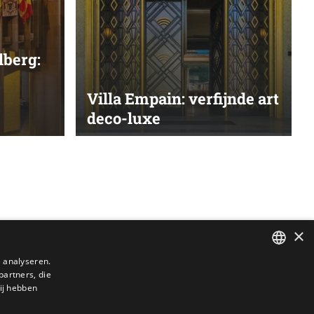
lberg:
Villa Empain: verfijnde art
deco-luxe
×
 analyseren.
partners, die
DUTCH
ij hebben
ENGLISH