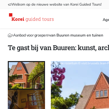
Welkom op de nieuwe website van Korei Guided Tours!
Ag
Aanbod voor groepen
van Buuren museum en tuinen
Te gast bij van Buuren: kunst, ar
De kleine rozentuin © visit.brussels Jean