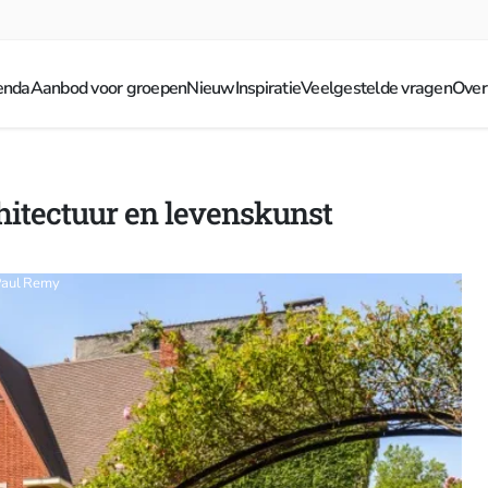
enda
Aanbod voor groepen
Nieuw
Inspiratie
Veelgestelde vragen
Over
chitectuur en levenskunst
-Paul Remy