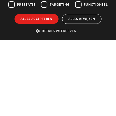
PRESTATIE
TARGETING
FUNCTIONEEL
ALLES ACCEPTEREN
ALLES AFWIJZEN
DETAILS WEERGEVEN
Adres
Blijf op 
Korei Guided Tours vzw
Inschrijven 
ot
Zaterdagplein 6