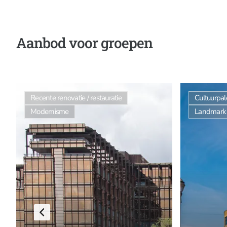
Aanbod voor groepen
Recente renovatie / restauratie
Cultuurpal
Modernisme
Landmark