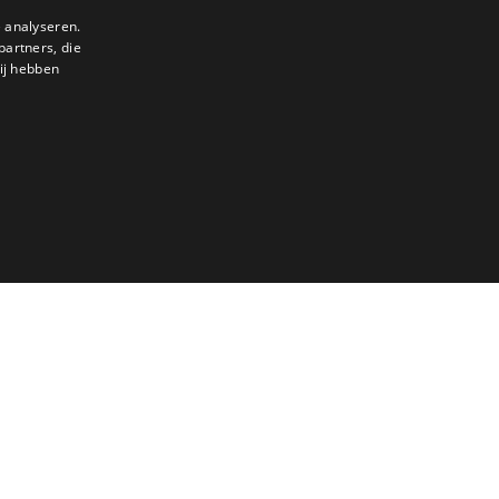
 analyseren.
partners, die
DUTCH
ij hebben
ENGLISH
FRENCH
GERMAN