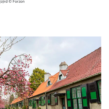
o(o)rd © Forzon