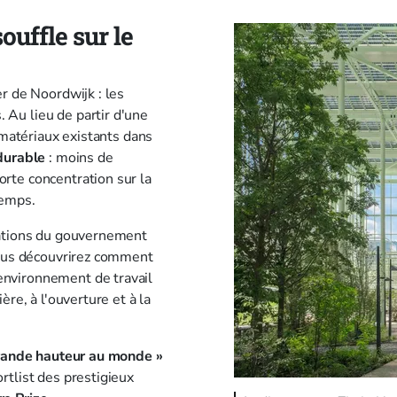
ouffle sur le
r de Noordwijk : les
Au lieu de partir d'une
 matériaux existants dans
durable
: moins de
rte concentration sur la
 temps.
trations du gouvernement
 vous découvrirez comment
environnement de travail
re, à l'ouverture et à la
grande hauteur au monde »
rtlist des prestigieux