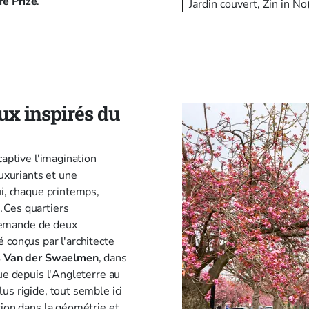
re Prize
.
Jardin couvert, Zin in N
ux inspirés du
captive l'imagination
luxuriants et une
ui, chaque printemps,
 Ces quartiers
demande de deux
é conçus par l'architecte
s Van der Swaelmen
, dans
ue depuis l'Angleterre au
us rigide, tout semble ici
tion dans la géométrie et