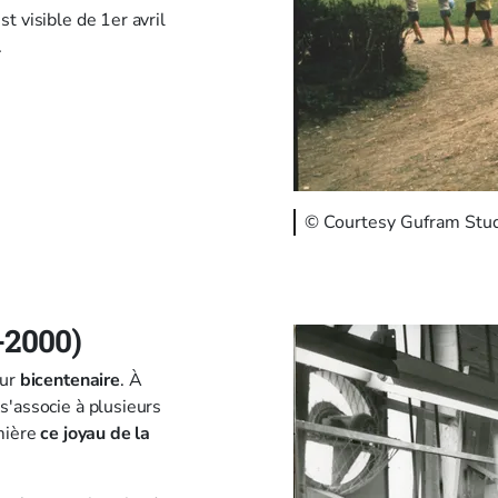
t visible de 1er avril
.
© Courtesy Gufram Stud
-2000)
eur
bicentenaire
. À
s'associe à plusieurs
umière
ce joyau de la