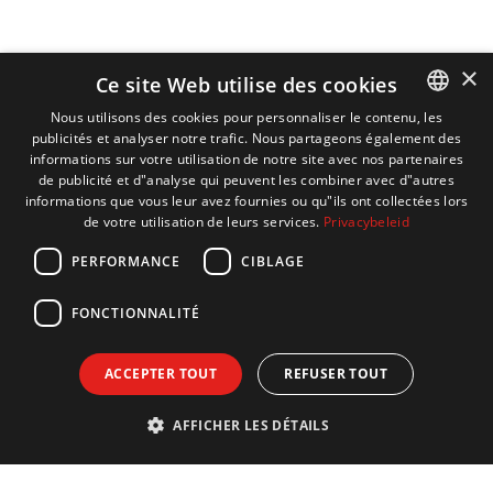
×
Ce site Web utilise des cookies
Nous utilisons des cookies pour personnaliser le contenu, les
publicités et analyser notre trafic. Nous partageons également des
DUTCH
informations sur votre utilisation de notre site avec nos partenaires
ENGLISH
de publicité et d"analyse qui peuvent les combiner avec d"autres
informations que vous leur avez fournies ou qu"ils ont collectées lors
FRENCH
de votre utilisation de leurs services.
Privacybeleid
GERMAN
PERFORMANCE
CIBLAGE
FONCTIONNALITÉ
ACCEPTER TOUT
REFUSER TOUT
AFFICHER LES DÉTAILS