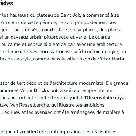
istes
ur les hauteurs du plateau de Saint-Job, a commencé à se
 Au cours de cette période, ce sont principalement des
jour, caractérisées par des toits en surplomb, des plans
si un paysage urbain pittoresque et varié. Le quartier
e, où calme et espace allaient de pair avec une architecture
t en pleine effervescence Art nouveau à la même époque, on
les de ce style, comme dans la villa Frison de Victor Horta.
essor de l'art déco et de l'architecture moderniste. De grands
lomme
et Victor
Dirickx
ont laissé leur empreinte, en
ans perturber le contexte verdoyant. L'
Observatoire
royal
tave Van Rysselberghe, qui illustre les ambitions
ion. Les rues et les avenues ont été aménagées de manière à
orique
et
architecture contemporaine
. Les réalisations