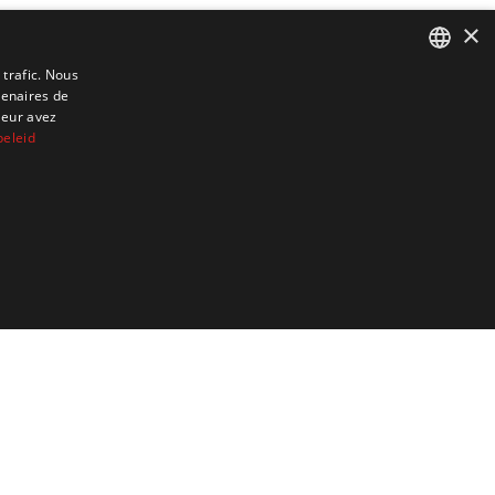
×
 trafic. Nous
tenaires de
DUTCH
leur avez
ENGLISH
beleid
FRENCH
GERMAN