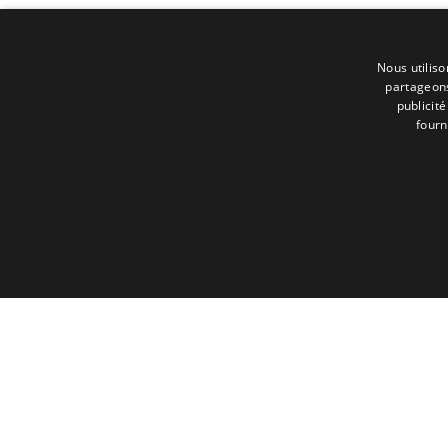
Nous utiliso
partageons
publicit
fourn