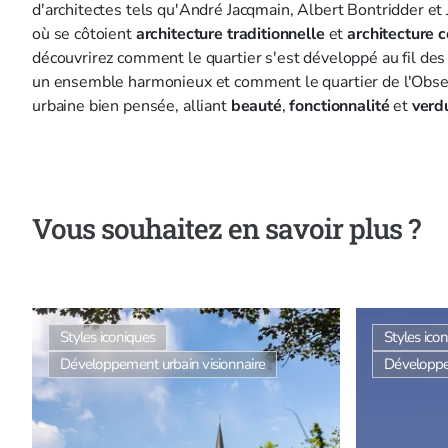
d'architectes tels qu'André Jacqmain, Albert Bontridder et
où se côtoient
architecture
traditionnelle
et
architecture
c
découvrirez comment le quartier s'est développé au fil des
un ensemble harmonieux et comment le quartier de l'Obser
urbaine bien pensée, alliant
beauté
,
fonctionnalité
et
verd
Vous souhaitez en savoir plus ?
Styles iconiques
Styles ico
Développement urbain visionnaire
Développe