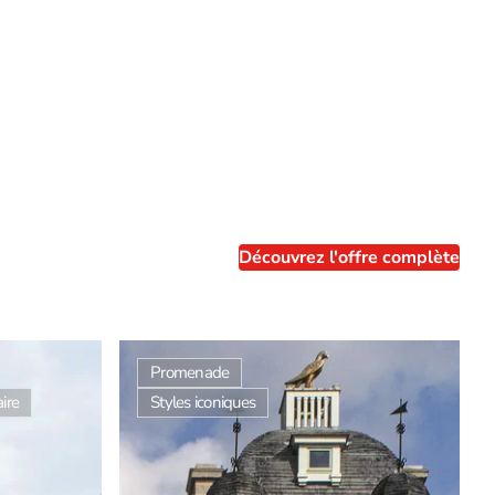
Découvrez l'offre complète
Promenade
ire
Styles iconiques