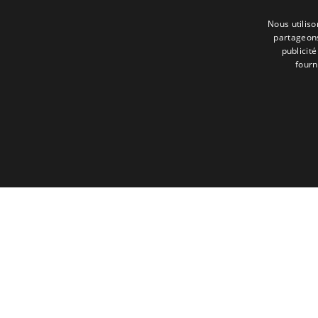
Nous utiliso
partageons
publicit
fourn