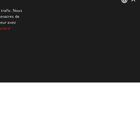
 trafic. Nous
tenaires de
DUTCH
leur avez
ENGLISH
beleid
FRENCH
GERMAN