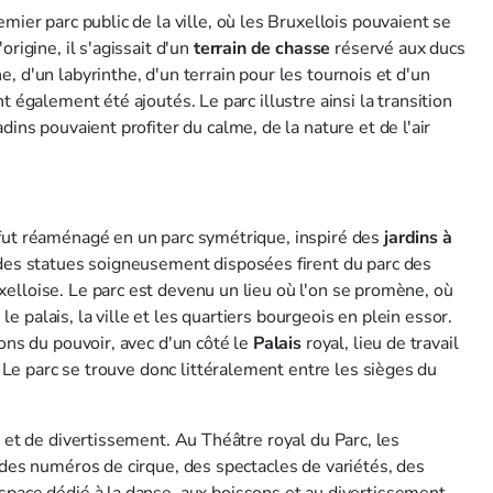
emier parc public de la ville, où les Bruxellois pouvaient se
rigine, il s'agissait d'un
terrain
de chasse
réservé aux ducs
, d'un labyrinthe, d'un terrain pour les tournois et d'un
t également été ajoutés. Le parc illustre ainsi la transition
adins pouvaient profiter du calme, de la nature et de l'air
 fut réaménagé en un parc symétrique, inspiré des
jardins
à
 des statues soigneusement disposées firent du parc des
elloise. Le parc est devenu un lieu où l'on se promène, où
le palais, la ville et les quartiers bourgeois en plein essor.
ions du pouvoir, avec d'un côté le
Palais
royal, lieu de travail
. Le parc se trouve donc littéralement entre les sièges du
l et de divertissement. Au Théâtre royal du Parc, les
 des numéros de cirque, des spectacles de variétés, des
espace dédié à la danse, aux boissons et au divertissement,