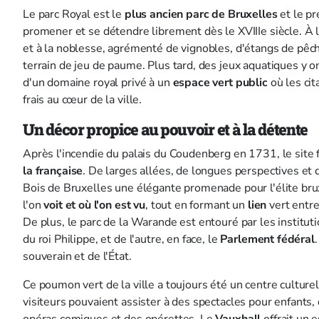
Le parc Royal est le
plus ancien parc de Bruxelles
et le pr
promener et se détendre librement dès le XVIIIe siècle. À l'o
et à la noblesse, agrémenté de vignobles, d'étangs de pêche
terrain de jeu de paume. Plus tard, des jeux aquatiques y on
d'un domaine royal privé à un
espace vert public
où les cit
frais au cœur de la ville.
Un décor propice au pouvoir et à la détente
Après l'incendie du palais du Coudenberg en 1731, le site
la française
. De larges allées, de longues perspectives et
Bois de Bruxelles une élégante promenade pour l'élite brux
l'on
voit et où l'on est vu
, tout en formant un
lien
vert entre 
De plus, le parc de la Warande est entouré par les institut
du roi Philippe, et de l'autre, en face, le
Parlement fédéral
souverain et de l'État.
Ce poumon vert de la ville a toujours été un centre culture
visiteurs pouvaient assister à des spectacles pour enfants,
opéras comiques et des opérettes. Le
Vauxhall
offrait un 