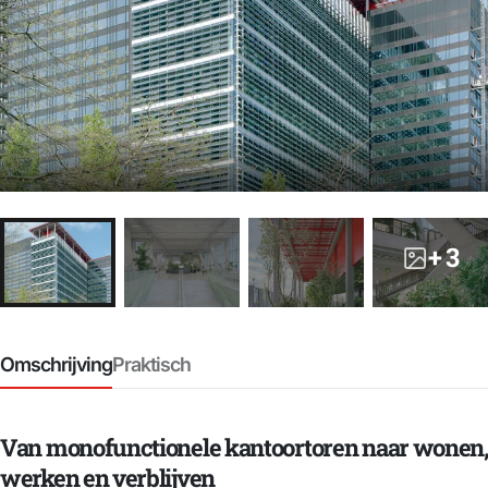
+ 3
Omschrijving
Praktisch
Van monofunctionele kantoortoren naar wonen,
werken en verblijven