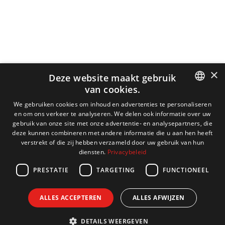
×
Deze website maakt gebruik
van cookies.
DUTCH
We gebruiken cookies om inhoud en advertenties te personaliseren
en om ons verkeer te analyseren. We delen ook informatie over uw
ENGLISH
gebruik van onze site met onze advertentie- en analysepartners, die
deze kunnen combineren met andere informatie die u aan hen heeft
FRENCH
verstrekt of die zij hebben verzameld door uw gebruik van hun
diensten.
Privacybeleid
GERMAN
PRESTATIE
TARGETING
FUNCTIONEEL
ALLES ACCEPTEREN
ALLES AFWIJZEN
DETAILS WEERGEVEN