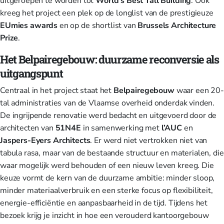
uitgeroepen te worden tot
World's Best Tall Building
. Ook
kreeg het project een plek op de longlist van de prestigieuze
EUmies
awards
en op de shortlist van
Brussels Architecture
Prize
.
Het Belpairegebouw: duurzame reconversie als
uitgangspunt
Centraal in het project staat het
Belpairegebouw
waar een 20-
tal administraties van de Vlaamse overheid onderdak vinden.
De ingrijpende renovatie werd bedacht en uitgevoerd door de
architecten van
51N4E
in samenwerking met
l’AUC
en
Jaspers-Eyers Architects
. Er werd niet vertrokken niet van
tabula rasa, maar van de bestaande structuur en materialen, die
waar mogelijk werd behouden of een nieuw leven kreeg. Die
keuze vormt de kern van de duurzame ambitie: minder sloop,
minder materiaalverbruik en een sterke focus op flexibiliteit,
energie-efficiëntie en aanpasbaarheid in de tijd. Tijdens het
bezoek krijg je inzicht in hoe een verouderd kantoorgebouw