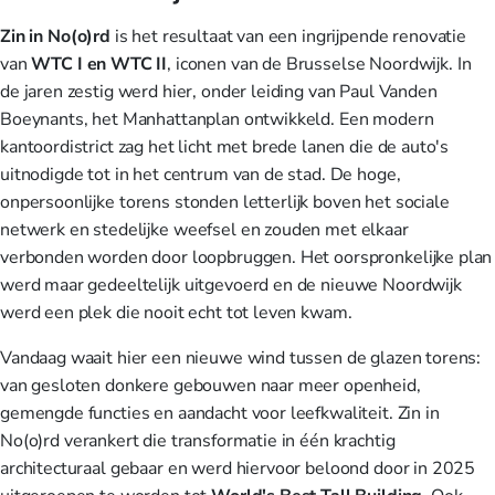
Zin in No(o)rd
is het resultaat van een ingrijpende renovatie
van
WTC I en WTC II
, iconen van de Brusselse Noordwijk. In
de jaren zestig werd hier, onder leiding van Paul Vanden
Boeynants, het Manhattanplan ontwikkeld. Een modern
kantoordistrict zag het licht met brede lanen die de auto's
uitnodigde tot in het centrum van de stad. De hoge,
onpersoonlijke torens stonden letterlijk boven het sociale
netwerk en stedelijke weefsel en zouden met elkaar
verbonden worden door loopbruggen. Het oorspronkelijke plan
werd maar gedeeltelijk uitgevoerd en de nieuwe Noordwijk
werd een plek die nooit echt tot leven kwam.
Vandaag waait hier een nieuwe wind tussen de glazen torens:
van gesloten donkere gebouwen naar meer openheid,
gemengde functies en aandacht voor leefkwaliteit.
Zin in
No(o)rd
verankert die transformatie in één krachtig
architecturaal gebaar en werd hiervoor beloond door in 2025