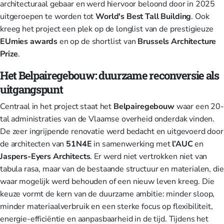
architecturaal gebaar en werd hiervoor beloond door in 2025
uitgeroepen te worden tot
World's Best Tall Building
. Ook
kreeg het project een plek op de longlist van de prestigieuze
EUmies
awards
en op de shortlist van
Brussels Architecture
Prize
.
Het Belpairegebouw: duurzame reconversie als
uitgangspunt
Centraal in het project staat het
Belpairegebouw
waar een 20-
tal administraties van de Vlaamse overheid onderdak vinden.
De zeer ingrijpende renovatie werd bedacht en uitgevoerd door
de architecten van
51N4E
in samenwerking met
l’AUC
en
Jaspers-Eyers Architects
. Er werd niet vertrokken niet van
tabula rasa, maar van de bestaande structuur en materialen, die
waar mogelijk werd behouden of een nieuw leven kreeg. Die
keuze vormt de kern van de duurzame ambitie: minder sloop,
minder materiaalverbruik en een sterke focus op flexibiliteit,
energie-efficiëntie en aanpasbaarheid in de tijd. Tijdens het