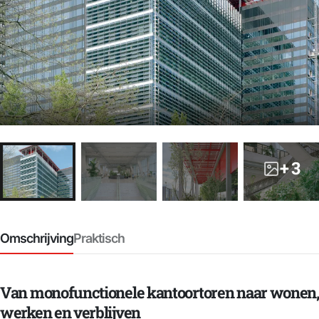
+ 3
Omschrijving
Praktisch
Van monofunctionele kantoortoren naar wonen,
werken en verblijven