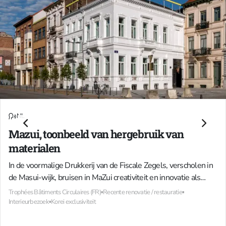
NL
Mazui, toonbeeld van hergebruik van
materialen
In de voormalige Drukkerij van de Fiscale Zegels, verscholen in
de Masui-wijk, bruisen in MaZui creativiteit en innovatie als
nergens anders in Brussel. Sinds 2023 heeft Zinneke hier haar
Trophées Bâtiments Circulaires (FR)
▪
Recente renovatie / restauratie
▪
thuis gevonden en biedt het een inspirerende plek voor
Interieurbezoek
▪
Korei exclusiviteit
kunstenaars en verenigingen.Het MaZuigebouw werd in 2018