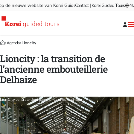
e nieuwe website van Korei Guided Tours!
Contact | Korei Guided Tours
Welkom op de nieu
NL
Agenda
Lioncity
Lioncity : la transition de
l’ancienne embouteillerie
Delhaize
Lion City centrale doorgang © Korei Guided Tours