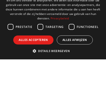
en om ons verkeer te analyseren. We delen ook informatie over uw
ENGLISH
gebruik van onze site met onze advertentie- en analysepartners, die
deze kunnen combineren met andere informatie die u aan hen heeft
FRENCH
verstrekt of die zij hebben verzameld door uw gebruik van hun
diensten.
Privacybeleid
GERMAN
PRESTATIE
TARGETING
FUNCTIONEEL
ALLES ACCEPTEREN
ALLES AFWIJZEN
DETAILS WEERGEVEN