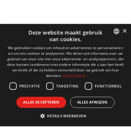
×
Deze website maakt gebruik
van cookies.
DUTCH
We gebruiken cookies om inhoud en advertenties te personaliseren
en om ons verkeer te analyseren. We delen ook informatie over uw
ENGLISH
gebruik van onze site met onze advertentie- en analysepartners, die
deze kunnen combineren met andere informatie die u aan hen heeft
FRENCH
verstrekt of die zij hebben verzameld door uw gebruik van hun
diensten.
Privacybeleid
GERMAN
PRESTATIE
TARGETING
FUNCTIONEEL
ALLES ACCEPTEREN
ALLES AFWIJZEN
DETAILS WEERGEVEN