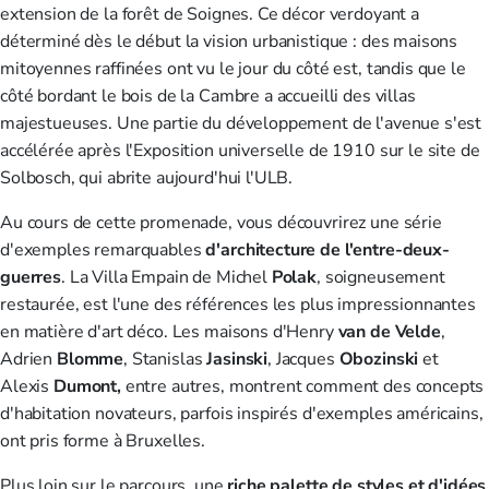
extension de la forêt de Soignes. Ce décor verdoyant a
déterminé dès le début la vision urbanistique : des maisons
mitoyennes raffinées ont vu le jour du côté est, tandis que le
côté bordant le bois de la Cambre a accueilli des villas
majestueuses. Une partie du développement de l'avenue s'est
accélérée après l'Exposition universelle de 1910 sur le site de
Solbosch, qui abrite aujourd'hui l'ULB.
Au cours de cette promenade, vous découvrirez une série
d'exemples remarquables
d'architecture
de l'entre-deux-
guerres
. La Villa Empain de Michel
Polak
, soigneusement
restaurée, est l'une des références les plus impressionnantes
en matière d'art déco. Les maisons d'Henry
van de Velde
,
Adrien
Blomme
, Stanislas
Jasinski
, Jacques
Obozinski
et
Alexis
Dumont,
entre autres, montrent comment des concepts
d'habitation novateurs, parfois inspirés d'exemples américains,
ont pris forme à Bruxelles.
Plus loin sur le parcours, une
riche palette de styles et d'idées