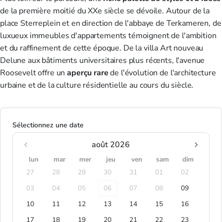
de la première moitié du XXe siècle se dévoile. Autour de la
place Sterreplein et en direction de l'abbaye de Terkameren, de
luxueux immeubles d'appartements témoignent de l'ambition
et du raffinement de cette époque. De la villa Art nouveau
Delune aux bâtiments universitaires plus récents, l'avenue
Roosevelt offre un
aperçu rare
de l'évolution de l'architecture
urbaine et de la culture résidentielle au cours du siècle.
Sélectionnez une date
août 2026
lun
mar
mer
jeu
ven
sam
dim
27
28
29
30
31
01
02
03
04
05
06
07
08
09
10
11
12
13
14
15
16
17
18
19
20
21
22
23