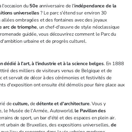
 l'occasion du
50e
anniversaire de l'
indépendance
de la
itions universelles
? Le parc s'étend sur environ 30
 allées ombragées et des fontaines avec des joyaux
e
arc de triomphe
, un chef-d'œuvre de style néoclassique
e promenade guidée, vous découvrirez comment le Parc du
d'ambition urbaine et de progrès culturel.
 dédié à l'art, à l'industrie et à la science belges
. En 1888
attiré des milliers de visiteurs venus de Belgique et de
c et servait de décor à des cérémonies et festivités de
ts d'exposition ont ensuite été démolis pour faire place aux
rié de
culture,
de
détente et d'architecture
. Vous y
re, le Musée de l'Armée, Autoworld,
le Pavillon des
rains de sport, un bar d'été et des espaces en plein air.
 urbain de Bruxelles, des expositions universelles,
de
t que lieu de rencontre dans la vie urbaine moderne.