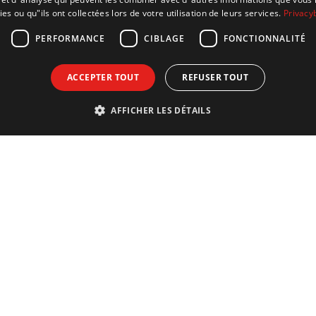
ies ou qu"ils ont collectées lors de votre utilisation de leurs services.
Privacy
PERFORMANCE
CIBLAGE
FONCTIONNALITÉ
ACCEPTER TOUT
REFUSER TOUT
AFFICHER LES DÉTAILS
Adresse
Ne manqu
Korei Guided Tours