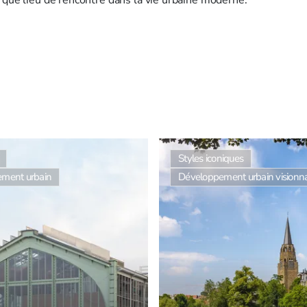
Styles iconiques
ment urbain
Développement urbain visionna