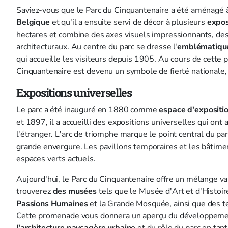
Saviez-vous que le Parc du Cinquantenaire a été aménagé à
Belgique
et qu'il a ensuite servi de décor à plusieurs
expos
hectares et combine des axes visuels impressionnants, des
architecturaux. Au centre du parc se dresse l'
emblématiqu
qui accueille les visiteurs depuis 1905. Au cours de cett
Cinquantenaire est devenu un symbole de fierté nationale, 
Expositions universelles
Le parc a été inauguré en 1880 comme
espace d'exposition
et 1897, il a accueilli des expositions universelles qui ont 
l'étranger. L'arc de triomphe marque le point central du par
grande envergure. Les pavillons temporaires et les bâtimen
espaces verts actuels.
Aujourd'hui, le Parc du Cinquantenaire offre un mélange va
trouverez
des musées
tels que le Musée d'Art et d'Histoi
Passions Humaines
et la Grande Mosquée, ainsi que des ter
Cette promenade vous donnera un aperçu du développement
l'architecture paysagère
urbaine
et du rôle du parc en tan