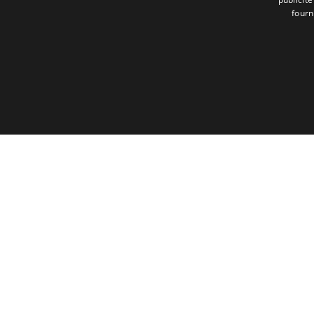
fourn
Contact
Téléphone et e-mail
+32 2 380 22 09