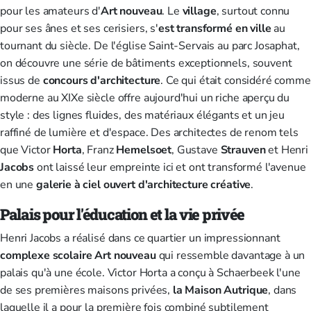
pour les amateurs d'
Art nouveau
. Le
village
, surtout connu
pour ses ânes et ses cerisiers, s'
est
transformé
en ville
au
tournant du siècle. De l'église Saint-Servais au parc Josaphat,
on découvre une série de bâtiments exceptionnels, souvent
issus de
concours d'architecture
. Ce qui était considéré comme
moderne au XIXe siècle offre aujourd'hui un riche aperçu du
style : des lignes fluides, des matériaux élégants et un jeu
raffiné de lumière et d'espace. Des architectes de renom tels
que Victor
Horta
, Franz
Hemelsoet
, Gustave
Strauven
et Henri
Jacobs
ont laissé leur empreinte ici et ont transformé l'avenue
en une
galerie à ciel ouvert d'architecture créative
.
Palais pour l'éducation et la vie privée
Henri Jacobs a réalisé dans ce quartier un impressionnant
complexe scolaire Art nouveau
qui ressemble davantage à un
palais qu'à une école. Victor Horta a conçu à Schaerbeek l'une
de ses premières maisons privées,
la Maison Autrique
, dans
laquelle il a pour la première fois combiné subtilement