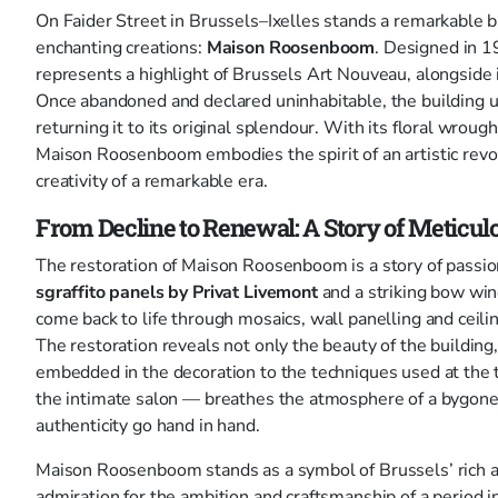
On Faider Street in Brussels–Ixelles stands a remarkable b
enchanting creations:
Maison Roosenboom
. Designed in 1
represents a highlight of Brussels Art Nouveau, alongside 
Once abandoned and declared uninhabitable, the building 
returning it to its original splendour. With its floral wroug
Maison Roosenboom embodies the spirit of an artistic revo
creativity of a remarkable era.
From Decline to Renewal: A Story of Meticul
The restoration of Maison Roosenboom is a story of passion
sgraffito panels by Privat Livemont
and a striking bow wind
come back to life through mosaics, wall panelling and ceilin
The restoration reveals not only the beauty of the building,
embedded in the decoration to the techniques used at the 
the intimate salon — breathes the atmosphere of a bygone 
authenticity go hand in hand.
Maison Roosenboom stands as a symbol of Brussels’ rich ar
admiration for the ambition and craftsmanship of a period in