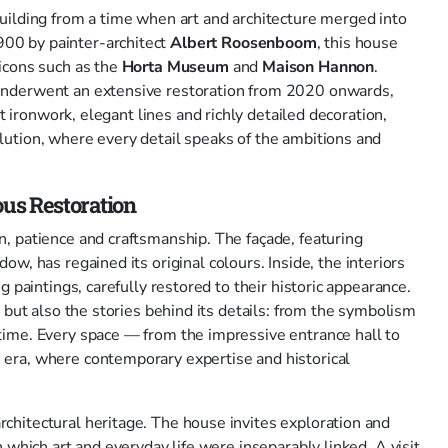
uilding from a time when art and architecture merged into
900 by painter-architect
Albert Roosenboom
, this house
icons such as the
Horta Museum
and
Maison Hannon
.
underwent an extensive restoration from 2020 onwards,
ht ironwork, elegant lines and richly detailed decoration,
lution, where every detail speaks of the ambitions and
ous Restoration
, patience and craftsmanship. The façade, featuring
ow, has regained its original colours. Inside, the interiors
g paintings, carefully restored to their historic appearance.
 but also the stories behind its details: from the symbolism
time. Every space — from the impressive entrance hall to
era, where contemporary expertise and historical
chitectural heritage. The house invites exploration and
 which art and everyday life were inseparably linked. A visit