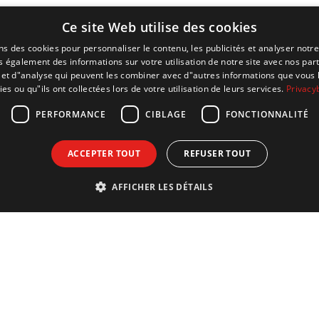
e pièce une
eind van de 20e eeuw voorgesteld om het af te br
Ce site Web utilise des cookies
maison non
sterke publieke mobilisatie gevolgd door een restau
vivante qui
herkenbaar, beschermd en geliefd stadsicoon dat
ns des cookies pour personnaliser le contenu, les publicités et analyser notre
es
bewonderen.Tijdens de rondleiding ontdek je de 
 également des informations sur votre utilisation de notre site avec nos par
é et d"analyse qui peuvent les combiner avec d"autres informations que vous 
admirer ces
achter de afgeronde gevels: de oorspronkelijke op
ies ou qu"ils ont collectées lors de votre utilisation de leurs services.
Privacy
on
technische ruimtes en de indrukwekkende machinek
trimoine,
een unieke blik op een modernistisch meesterwerk 
PERFORMANCE
CIBLAGE
FONCTIONNALITÉ
le bâtiment
geschiedenis ademt, maar nog elke dag meespeelt 
vis de leur
landschap van Brussel.
ACCEPTER TOUT
REFUSER TOUT
cture et
aison
AFFICHER LES DÉTAILS
uxelles du
'une
l'on