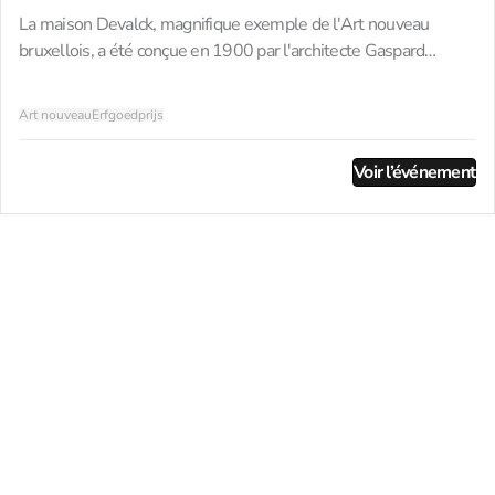
La maison Devalck, magnifique exemple de l'Art nouveau
bruxellois, a été conçue en 1900 par l'architecte Gaspard
Devalck comme cadeau pour sa mère. Le bâtiment témoigne de
son sens caractéristique du détail : la façade en pierre blanche
Art nouveau
Erfgoedprijs
est ponctuée de bandes épurées de pierre bleue et délimitée
par de fines lignes de brique rouge, créant ainsi un motif
Voir l’événement
harmonieux et élégant. Plus tard, Devalck y installa également
son propre atelier, transformant ainsi la maison à la fois en
résidence privée et en lieu de travail, imprégnée de créativité et
de savoir-faire.Ce qui rend la maison Devalck vraiment
exceptionnelle, ce sont ses vitraux magnifiquement conservés,
œuvre du maître verrier Raphaël Evaldre. Ces vitraux donnent
vie à la lumière et racontent des histoires subtiles à travers
leurs couleurs et leurs motifs, conférant ainsi à chaque pièce
une atmosphère unique. Ces éléments artistiques font de cette
maison non seulement un joyau architectural, mais aussi une
œuvre d’art vivante qui reflète la riche histoire de Bruxelles et
de ses artisans. Pour les visiteurs, c’est une expérience