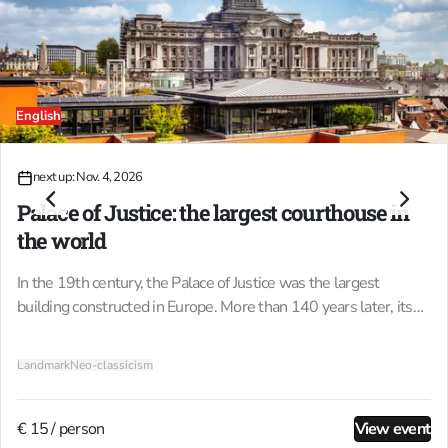
English
04
next up: Nov. 4, 2026
NOV.
Palace of Justice: the largest courthouse in
the world
In the 19th century, the Palace of Justice was the largest
building constructed in Europe. More than 140 years later, its
dome still dominates the Brussels skyline. The man behind it,
Joseph Poelaert (1817-1879), was a stubborn jack-of-all-
Landmark
Neo-classicism
trades who refused to adhere to any fixed style. His unbridled
dedication drove him to exhaustion, and he was unable to
complete his gigantic design himself. The people of Brussels
€ 15 / person
View event