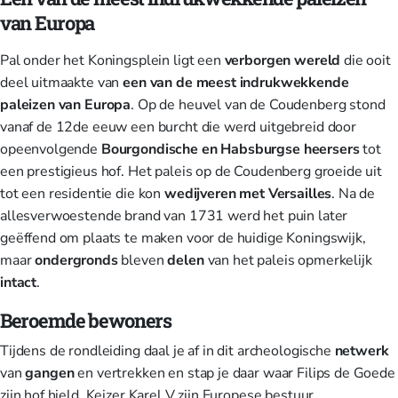
van Europa
Pal onder het Koningsplein ligt een
verborgen wereld
die ooit
deel uitmaakte van
een van de meest indrukwekkende
paleizen van Europa
. Op de heuvel van de Coudenberg stond
vanaf de 12de eeuw een burcht die werd uitgebreid door
opeenvolgende
Bourgondische en Habsburgse heersers
tot
een prestigieus hof. Het paleis op de Coudenberg groeide uit
tot een residentie die kon
wedijveren met Versailles
. Na de
allesverwoestende brand van 1731 werd het puin later
geëffend om plaats te maken voor de huidige Koningswijk,
maar
ondergronds
bleven
delen
van het paleis opmerkelijk
intact
.
Beroemde bewoners
Tijdens de rondleiding daal je af in dit archeologische
netwerk
van
gangen
en vertrekken en stap je daar waar Filips de Goede
zijn hof hield, Keizer Karel V zijn Europese bestuur