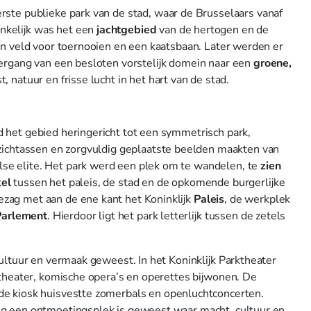
rste publieke park van de stad, waar de Brusselaars vanaf
nkelijk was het een
jachtgebied
van de hertogen en de
een veld voor toernooien en een kaatsbaan. Later werden er
vergang van een besloten vorstelijk domein naar een
groene,
 natuur en frisse lucht in het hart van de stad.
 het gebied heringericht tot een symmetrisch park,
 zichtassen en zorgvuldig geplaatste beelden maakten van
e elite. Het park werd een plek om te wandelen, te
zien
el
tussen het paleis, de stad en de opkomende burgerlijke
zag met aan de ene kant het Koninklijk
Paleis
, de werkplek
Parlement
. Hierdoor ligt het park letterlijk tussen de zetels
cultuur en vermaak geweest. In het Koninklijk Parktheater
étheater, komische opera’s en operettes bijwonen. De
e kiosk huisvestte zomerbals en openluchtconcerten.
ng een ontmoetingsplek is geweest waar macht, cultuur en