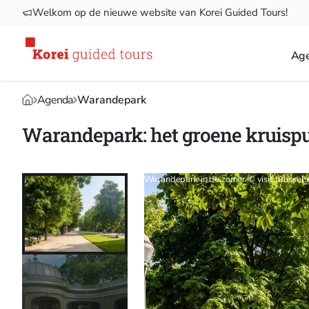
Welkom op de nieuwe website van Korei Guided Tours!
Ag
Agenda
Warandepark
Warandepark: het groene kruisp
Warandepark in de zomer © visit.brussels