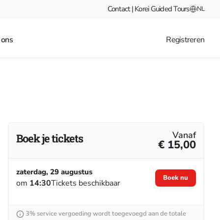
Contact | Korei Guided Tours
NL
 ons
Registreren
Vanaf
Boek je tickets
€ 15,00
zaterdag, 29 augustus
Boek nu
om
14:30
Tickets beschikbaar
3% service vergoeding wordt toegevoegd aan de totale