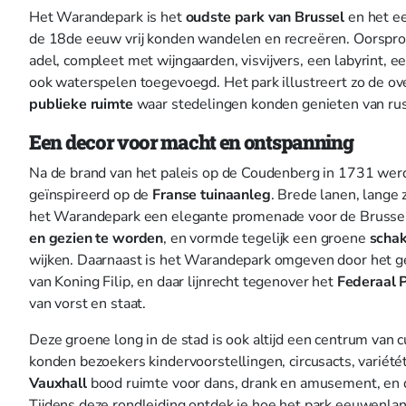
Het Warandepark is het
oudste park van Brussel
en het ee
de 18de eeuw vrij konden wandelen en recreëren. Oorspro
adel, compleet met wijngaarden, visvijvers, een labyrint, 
ook waterspelen toegevoegd. Het park illustreert zo de o
publieke ruimte
waar stedelingen konden genieten van rust,
Een decor voor macht en ontspanning
Na de brand van het paleis op de Coudenberg in 1731 werd
geïnspireerd op de
Franse tuinaanleg
. Brede lanen, lange
het Warandepark een elegante promenade voor de Brussels
en gezien te worden
, en vormde tegelijk een groene
schak
wijken. Daarnaast is het Warandepark omgeven door het ge
van Koning Filip, en daar lijnrecht tegenover het
Federaal 
van vorst en staat.
Deze groene long in de stad is ook altijd een centrum van 
konden bezoekers kindervoorstellingen, circusacts, variét
Vauxhall
bood ruimte voor dans, drank en amusement, en d
Tijdens deze rondleiding ontdek je hoe het park eeuwenla