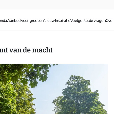
enda
Aanbod voor groepen
Nieuw
Inspiratie
Veelgestelde vragen
Over
unt van de macht