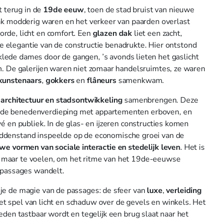
t terug in de
19de eeuw
, toen de stad bruist van nieuwe
aak modderig waren en het verkeer van paarden overlast
orde, licht en comfort. Een
glazen dak
liet een zacht,
r de elegantie van de constructie benadrukte. Hier ontstond
lede dames door de gangen, ’s avonds lieten het gaslicht
n. De galerijen waren niet zomaar handelsruimtes, ze waren
kunstenaars
,
gokkers
en
flâneurs
samenkwam.
e
architectuur en stadsontwikkeling
samenbrengen. Deze
 de benedenverdieping met appartementen erboven, en
é en publiek. In de glas- en ijzeren constructies komen
iddenstand inspeelde op de economische groei van de
we vormen van sociale interactie en stedelijk leven
. Het is
en, maar te voelen, om het ritme van het 19de-eeuwse
n passages wandelt.
 je de magie van de passages: de sfeer van
luxe
,
verleiding
, het spel van licht en schaduw over de gevels en winkels. Het
eden tastbaar wordt en tegelijk een brug slaat naar het