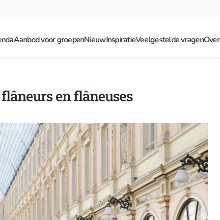
enda
Aanbod voor groepen
Nieuw
Inspiratie
Veelgestelde vragen
Over
 flâneurs en flâneuses
brussels