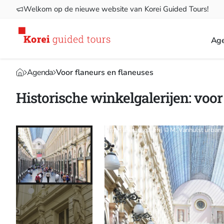
Welkom op de nieuwe website van Korei Guided Tours!
Ag
Agenda
Voor flaneurs en flaneuses
Historische winkelgalerijen: voor
Sint Hubertusgalerij © M. Vanhulst urban.