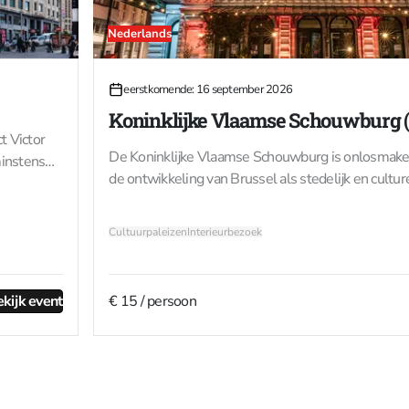
Nederlands
16
eerstkomende: 16 september 2026
SEP
Koninklijke Vlaamse Schouwburg 
t Victor
De Koninklijke Vlaamse Schouwburg is onlosmake
minstens
de ontwikkeling van Brussel als stedelijk en cultu
t hij naar
kreeg architect Jean Baes van burgemeester Charl
t
om een oud wapenmagazijn om te vormen tot ee
n verfijnde
Cultuurpaleizen
Interieurbezoek
theaterzaal. Het gebouw werd opgetrokken in Vl
ndleiding
neorenaissancestijl, waarbij de oorspronkelijke vo
n de ideeën
arsenaal de achtergevel werd. Opvallend zijn de ge
 in de
kijk event
€ 15 / persoon
buitenbalkons, ontworpen met het oog op brandve
evacuatie – een vooruitstrevende ingreep voor die
 de 20ste
eeuw intensief gebruik voldeed het gebouw niet l
, om
van een hedendaags theater. In 1999 werd bego
erbinding
grondige renovatie en uitbreiding aan de Arduinkaa
t diepe