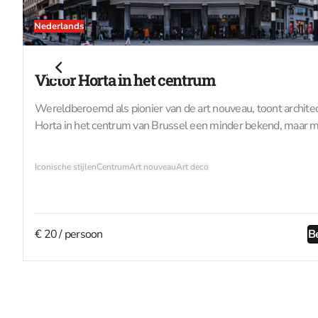
Nederlands
Victor Horta in het centrum
Wereldberoemd als pionier van de art nouveau, toont architec
Horta in het centrum van Brussel een minder bekend, maar 
even boeiend gezicht. In een snel veranderende hoofdstad zoch
nieuwe vormen voor een moderne stad. Zijn sterkte ligt in he
Iconische stijlen
Centrum
Art nouveau
Art deco
samengaan van functionaliteit, constructieve innovatie, licht e
detaillering, steeds aangepast aan schaal en context. Deze ro
verkent het centrum van Brussel aan de hand van het werk e
van Horta, in een wandeling doorheen zijn oeuvre.Breuklijnen
€ 20 / persoon
Be
stadDe buurt rond het huidige centraal station was ooit een
dichtbebouwde en levendige volkswijk. In de eerste helft van
eeuw vonden hier ingrijpende afbraakwerkzaamheden plaats
ruimte te maken voor het Centraal Station en voor de spoorv
tussen het Noord- en Zuidstation. Deze stadsvernieuwing lie