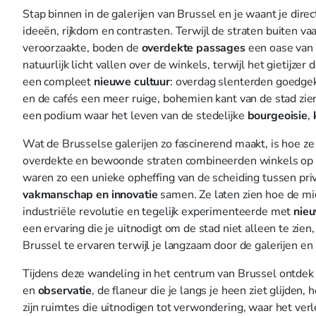
Stap binnen in de galerijen van Brussel en je waant je direc
ideeën, rijkdom en contrasten. Terwijl de straten buiten v
veroorzaakte, boden de
overdekte passages
een oase van 
natuurlijk licht vallen over de winkels, terwijl het gietijze
een compleet
nieuwe cultuur
: overdag slenterden goedgek
en de cafés een meer ruige, bohemien kant van de stad zie
een podium waar het leven van de stedelijke
bourgeoisie
,
Wat de Brusselse galerijen zo fascinerend maakt, is hoe z
overdekte en bewoonde straten combineerden winkels op
waren zo een unieke opheffing van de scheiding tussen priv
vakmanschap en innovatie
samen. Ze laten zien hoe de m
industriële revolutie en tegelijk experimenteerde met
nieu
een ervaring die je uitnodigt om de stad niet alleen te zi
Brussel te ervaren terwijl je langzaam door de galerijen e
Tijdens deze wandeling in het centrum van Brussel ontdek
en
observatie
, de flaneur die je langs je heen ziet glijden
zijn ruimtes die uitnodigen tot verwondering, waar het verl