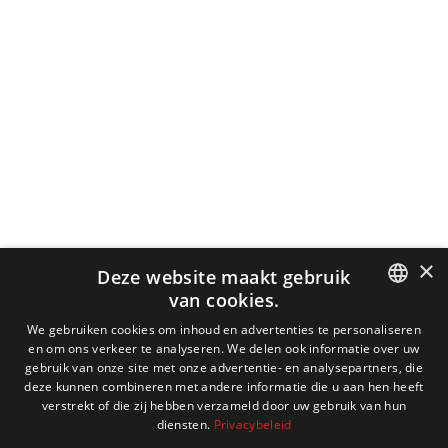
van verstilling en verval. Tijdens de wandeling wordt de
begraafplaats, sinds 1997 beschermd erfgoed, zichtbaar als een
zeldzame samensmelting van architectuur, landschap en
stedelijke geschiedenis.
×
Deze website maakt gebruik
van cookies.
DUTCH
We gebruiken cookies om inhoud en advertenties te personaliseren
en om ons verkeer te analyseren. We delen ook informatie over uw
ENGLISH
gebruik van onze site met onze advertentie- en analysepartners, die
deze kunnen combineren met andere informatie die u aan hen heeft
FRENCH
verstrekt of die zij hebben verzameld door uw gebruik van hun
diensten.
Privacybeleid
GERMAN