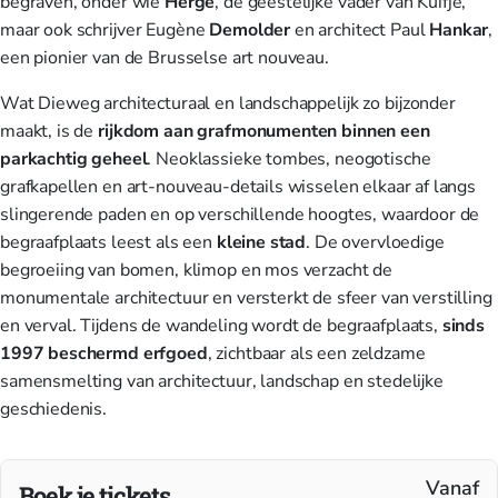
begraven, onder wie
Hergé
, de geestelijke vader van Kuifje,
maar ook schrijver Eugène
Demolder
en architect Paul
Hankar
,
een pionier van de Brusselse art nouveau.
Wat Dieweg architecturaal en landschappelijk zo bijzonder
maakt, is de
rijkdom aan grafmonumenten binnen een
parkachtig geheel
. Neoklassieke tombes, neogotische
grafkapellen en art-nouveau-details wisselen elkaar af langs
slingerende paden en op verschillende hoogtes, waardoor de
begraafplaats leest als een
kleine stad
. De overvloedige
begroeiing van bomen, klimop en mos verzacht de
monumentale architectuur en versterkt de sfeer van verstilling
en verval. Tijdens de wandeling wordt de begraafplaats,
sinds
1997 beschermd erfgoed
, zichtbaar als een zeldzame
samensmelting van architectuur, landschap en stedelijke
geschiedenis.
Vanaf
Boek je tickets