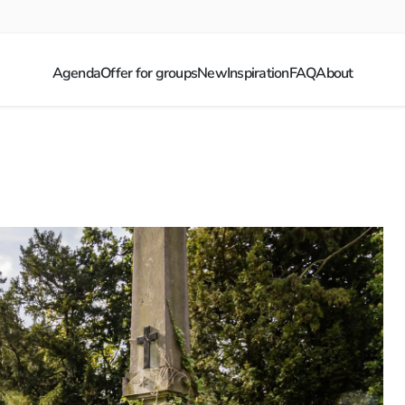
Agenda
Offer for groups
New
Inspiration
FAQ
About