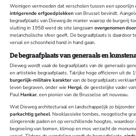
Weinigen vermoeden dat verscholen tussen een spoorlijn 
intrigerende erfgoedplekken
van Brussel bevindt. Aangel
begraafplaats van Dieweg de manier waarop de burgerij to
sluiting in 1958 werd de site langzaam
overgenomen door 
melancholische sfeer geeft. De begraafplaats is daardoor
verval en schoonheid hand in hand gaan.
De begraafplaats van generaals en kunsten
Dieweg wordt vaak de begraafplaats van de generaals gen
en artistieke begraafplaats. Talrijke hoge officieren uit de
burgerlijk-militaire karakter
van de begraafplaats verklaart
leven begraven, onder wie
Hergé
, de geestelijke vader va
Paul
Hankar
, een pionier van de Brusselse art nouveau.
Wat Dieweg architecturaal en landschappelijk zo bijzonder
parkachtig geheel
. Neoklassieke tombes, neogotische graf
slingerende paden en op verschillende hoogtes, waardoor 
begroeiing van bomen, klimop en mos verzacht de monumenta
verval. Tijdens de wandeling wordt de begraafplaats,
sind