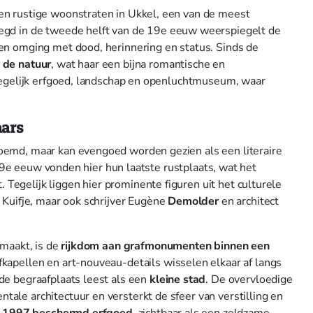
en rustige woonstraten in Ukkel, een van de meest
egd in de tweede helft van de 19e eeuw weerspiegelt de
en omging met dood, herinnering en status. Sinds de
de natuur
, wat haar een bijna romantische en
 tegelijk erfgoed, landschap en openluchtmuseum, waar
aars
oemd, maar kan evengoed worden gezien als een literaire
 19e eeuw vonden hier hun laatste rustplaats, wat het
. Tegelijk liggen hier prominente figuren uit het culturele
n Kuifje, maar ook schrijver Eugène
Demolder
en architect
 maakt, is de
rijkdom aan grafmonumenten binnen een
kapellen en art-nouveau-details wisselen elkaar af langs
de begraafplaats leest als een
kleine stad
. De overvloedige
le architectuur en versterkt de sfeer van verstilling en
s 1997 beschermd erfgoed
, zichtbaar als een zeldzame