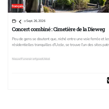
français
26
next up: Sept. 26, 2026
SEPT.
Concert combiné : Cimetière de la Dieweg
Peu de gens se doutent que, niché entre une voie ferrée et le
résidentielles tranquilles d'Uccle, se trouve l'un des sites pa
les plus intrigants de Bruxelles. Aménagé dans la seconde mo
XIXe siècle, le cimetière de Dieweg reflète la manière dont la
Nieuw!
Funerair erfgoed
Ukkel
bourgeoisie de l’époque abordait la mort, la mémoire et le stat
Depuis sa fermeture en 1958, le site a été progressivement 
par la nature, ce qui lui confère une atmosphère presque rom
mélancolique. Le cimetière est ainsi à la fois un site patrimoni
paysage et un musée en plein air, où la décadence et la beaut
pair.Le cimetière des généraux et des artistesLa Dieweg est
qualifiée de « cimetière des généraux », mais elle peut tout au
être considérée comme un cimetière littéraire et artistique. D
nombreux officiers supérieurs du XIXe siècle y ont trouvé leur