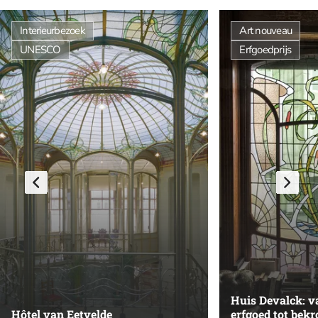
Interieurbezoek
Art nouveau
UNESCO
Erfgoedprijs
Huis Devalck: v
Hôtel van Eetvelde
erfgoed tot bekr