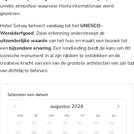
unieke atmosfeer waarvoor Horta internationaal werd
geprezen.
Hotel Solvay behoort vandaag tot het
UNESCO-
Werelderfgoed
. Deze erkenning onderstreept de
uitzonderlijke waarde
van het huis en maakt een bezoek tot
een
bijzondere ervaring
. Een rondleiding biedt de kans om dit
iconische monument in al zijn rijkdom te ontdekken en de
creatieve kracht van een van de grootste architecten van zijn tijd
van dichtbij te beleven.
Selecteer een datum
augustus 2026
ma
di
wo
do
vr
za
zo
27
28
29
30
31
01
02
03
04
05
06
07
08
09