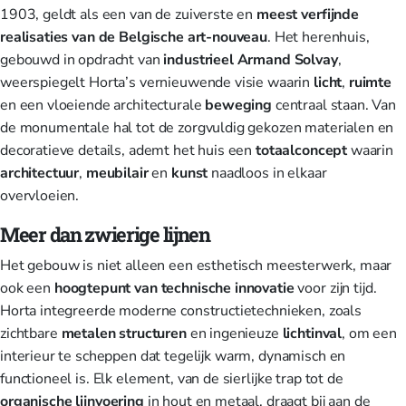
1903, geldt als een van de zuiverste en
meest verfijnde
realisaties van de Belgische art-nouveau
. Het herenhuis,
gebouwd in opdracht van
industrieel Armand Solvay
,
weerspiegelt Horta’s vernieuwende visie waarin
licht
,
ruimte
en een vloeiende architecturale
beweging
centraal staan. Van
de monumentale hal tot de zorgvuldig gekozen materialen en
decoratieve details, ademt het huis een
totaalconcept
waarin
architectuur
,
meubilair
en
kunst
naadloos in elkaar
overvloeien.
Meer dan zwierige lijnen
Het gebouw is niet alleen een esthetisch meesterwerk, maar
ook een
hoogtepunt van technische innovatie
voor zijn tijd.
Horta integreerde moderne constructietechnieken, zoals
zichtbare
metalen structuren
en ingenieuze
lichtinval
, om een
interieur te scheppen dat tegelijk warm, dynamisch en
functioneel is. Elk element, van de sierlijke trap tot de
organische lijnvoering
in hout en metaal, draagt bij aan de