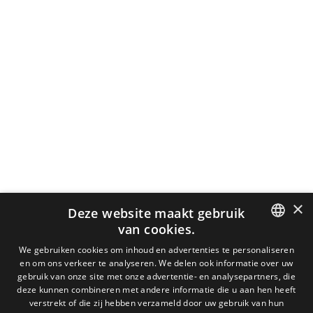
×
Deze website maakt gebruik
van cookies.
DUTCH
We gebruiken cookies om inhoud en advertenties te personaliseren
en om ons verkeer te analyseren. We delen ook informatie over uw
ENGLISH
gebruik van onze site met onze advertentie- en analysepartners, die
deze kunnen combineren met andere informatie die u aan hen heeft
FRENCH
verstrekt of die zij hebben verzameld door uw gebruik van hun