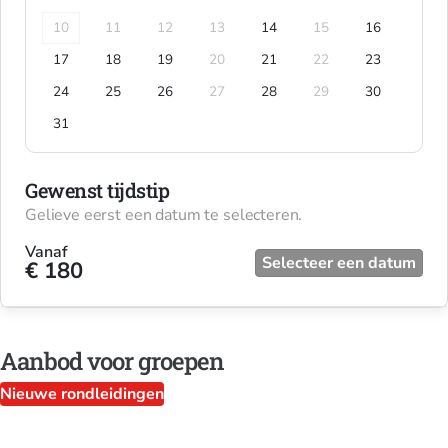
10
11
12
13
14
15
16
17
18
19
20
21
22
23
24
25
26
27
28
29
30
31
Gewenst tijdstip
Gelieve eerst een datum te selecteren.
Vanaf
Selecteer een datum
€ 180
Aanbod voor groepen
Nieuwe rondleidingen