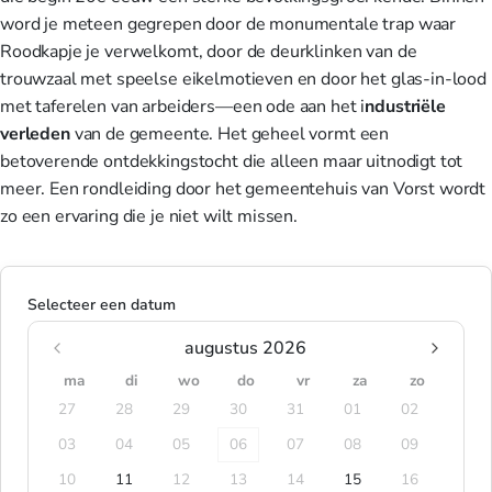
word je meteen gegrepen door de monumentale trap waar
Roodkapje je verwelkomt, door de deurklinken van de
trouwzaal met speelse eikelmotieven en door het glas-in-lood
met taferelen van arbeiders—een ode aan het i
ndustriële
verleden
van de gemeente. Het geheel vormt een
betoverende ontdekkingstocht die alleen maar uitnodigt tot
meer. Een rondleiding door het gemeentehuis van Vorst wordt
zo een ervaring die je niet wilt missen.
Selecteer een datum
augustus 2026
ma
di
wo
do
vr
za
zo
27
28
29
30
31
01
02
03
04
05
06
07
08
09
10
11
12
13
14
15
16