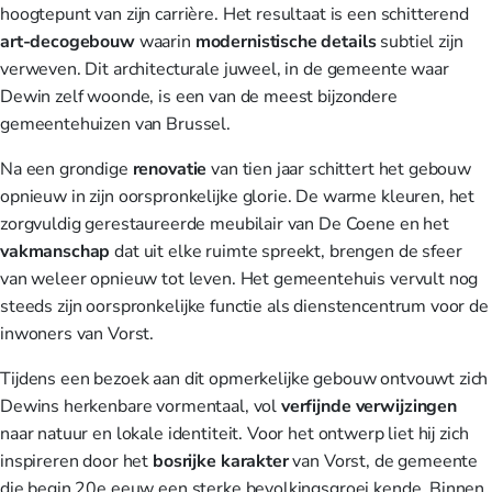
hoogtepunt van zijn carrière. Het resultaat is een schitterend
art-decogebouw
waarin
modernistische details
subtiel zijn
verweven. Dit architecturale juweel, in de gemeente waar
Dewin zelf woonde, is een van de meest bijzondere
gemeentehuizen van Brussel.
Na een grondige
renovatie
van tien jaar schittert het gebouw
opnieuw in zijn oorspronkelijke glorie. De warme kleuren, het
zorgvuldig gerestaureerde meubilair van De Coene en het
vakmanschap
dat uit elke ruimte spreekt, brengen de sfeer
van weleer opnieuw tot leven. Het gemeentehuis vervult nog
steeds zijn oorspronkelijke functie als dienstencentrum voor de
inwoners van Vorst.
Tijdens een bezoek aan dit opmerkelijke gebouw ontvouwt zich
Dewins herkenbare vormentaal, vol
verfijnde verwijzingen
naar natuur en lokale identiteit. Voor het ontwerp liet hij zich
inspireren door het
bosrijke karakter
van Vorst, de gemeente
die begin 20e eeuw een sterke bevolkingsgroei kende. Binnen