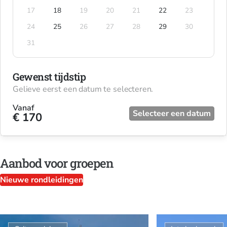
17
18
19
20
21
22
23
24
25
26
27
28
29
30
31
Gewenst tijdstip
Gelieve eerst een datum te selecteren.
Vanaf
Selecteer een datum
€ 170
Aanbod voor groepen
Nieuwe rondleidingen