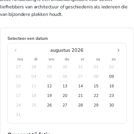
liefhebbers van architectuur of geschiedenis als iedereen die
van bijzondere plekken houdt.
Selecteer een datum
augustus 2026
ma
di
wo
do
vr
za
zo
27
28
29
30
31
01
02
03
04
05
06
07
08
09
10
11
12
13
14
15
16
17
18
19
20
21
22
23
24
25
26
27
28
29
30
31