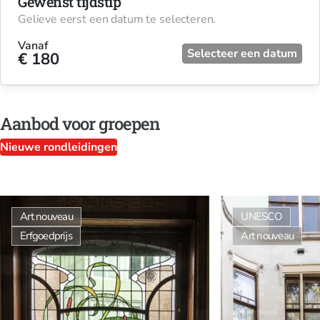
Gewenst tijdstip
Gelieve eerst een datum te selecteren.
Vanaf
Selecteer een datum
€ 180
Aanbod voor groepen
Nieuwe rondleidingen
Art nouveau
UNESCO
Erfgoedprijs
Art nouveau