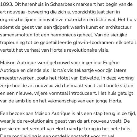
1893. Dit herenhuis in Schaarbeek markeert het begin van de
art nouveau-beweging die zich al voorzichtig laat zien in
organische lijnen, innovatieve materialen en lichtinval. Het huis
ademt de geest van een tijdperk waarin kunst en architectuur
samensmolten tot een harmonieus geheel. Van de sierlijke
trapleuning tot de gedetailleerde glas-in-loodramen: elk detail
vertelt het verhaal van Horta’s revolutionaire visie.
Maison Autrique werd gebouwd voor ingenieur Eugène
Autrique en diende als Horta’s visitekaartje voor zijn latere
meesterwerken, zoals het Hôtel van Eetvelde. In deze woning
zie je hoe de art nouveau zich losmaakt van traditionele stijlen
en een nieuwe, vrijere vormtaal introduceert. Het huis getuigt
van de ambitie en het vakmanschap van een jonge Horta.
Een bezoek aan Maison Autrique is als een stap terug in de tijd,
waar je de revolutionaire geest van de art nouveau voelt. De
passie en het vernuft van Horta vind je terug in het hele huis.
Deze rondleiding is een ontdekkingstocht voor zowel