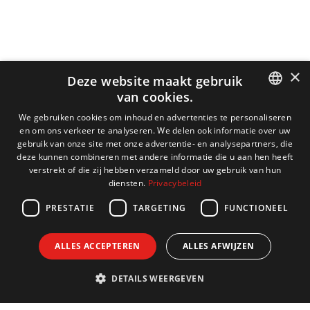
×
Deze website maakt gebruik
van cookies.
DUTCH
We gebruiken cookies om inhoud en advertenties te personaliseren
en om ons verkeer te analyseren. We delen ook informatie over uw
ENGLISH
gebruik van onze site met onze advertentie- en analysepartners, die
deze kunnen combineren met andere informatie die u aan hen heeft
FRENCH
verstrekt of die zij hebben verzameld door uw gebruik van hun
diensten.
Privacybeleid
GERMAN
PRESTATIE
TARGETING
FUNCTIONEEL
ALLES ACCEPTEREN
ALLES AFWIJZEN
DETAILS WEERGEVEN