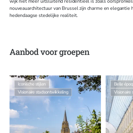
wijk niet meer uitsluitend residentieel is zoals oorspronkel
nouveauarchitectuur van Brussel zijn charme en elegantie h
hedendaagse stedelijke realiteit.
Aanbod voor groepen
Iconische stijlen
Belle épo
Visionaire stadsontwikkeling
Visionaire