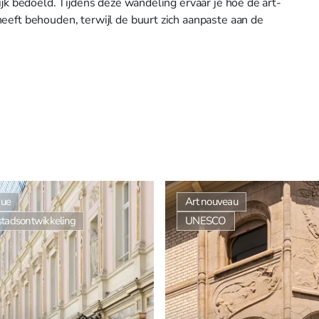
ijk bedoeld. Tijdens deze wandeling ervaar je hoe de art-
eeft behouden, terwijl de buurt zich aanpaste aan de
que
Art nouveau
 stadsontwikkeling
UNESCO