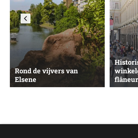
Histor
Rond de vijvers van
winkelg
Elsene
flâneur