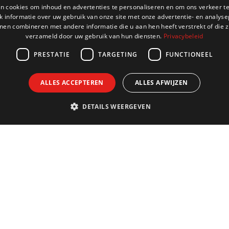
n cookies om inhoud en advertenties te personaliseren en om ons verkeer te
 informatie over uw gebruik van onze site met onze advertentie- en analyse
nen combineren met andere informatie die u aan hen heeft verstrekt of die z
verzameld door uw gebruik van hun diensten.
Privacybeleid
PRESTATIE
TARGETING
FUNCTIONEEL
ALLES ACCEPTEREN
ALLES AFWIJZEN
DETAILS WEERGEVEN