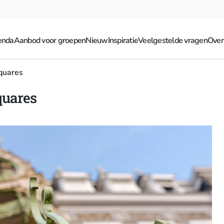
enda
Aanbod voor groepen
Nieuw
Inspiratie
Veelgestelde vragen
Over
quares
quares