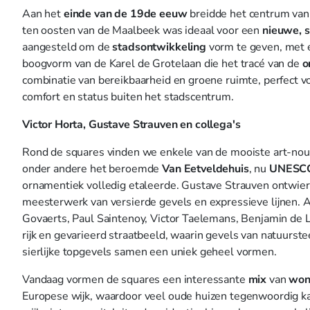
Aan het
einde van de 19de eeuw
breidde het centrum van B
ten oosten van de Maalbeek was ideaal voor een
nieuwe, s
aangesteld om de
stadsontwikkeling
vorm te geven, met e
boogvorm van de Karel de Grotelaan die het tracé van de
o
combinatie van bereikbaarheid en groene ruimte, perfect vo
comfort en status buiten het stadscentrum.
Victor Horta, Gustave Strauven en collega's
Rond de squares vinden we enkele van de mooiste art-no
onder andere het beroemde
Van Eetveldehuis
, nu
UNESCO
ornamentiek volledig etaleerde. Gustave Strauven ontwier
meesterwerk van versierde gevels en expressieve lijnen.
Govaerts, Paul Saintenoy, Victor Taelemans, Benjamin de
rijk en gevarieerd straatbeeld, waarin gevels van natuurs
sierlijke topgevels samen een uniek geheel vormen.
Vandaag vormen de squares een interessante
mix
van
won
Europese wijk, waardoor veel oude huizen tegenwoordig ka