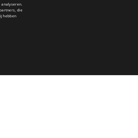
 analyseren.
partners, die
DUTCH
ij hebben
ENGLISH
FRENCH
GERMAN