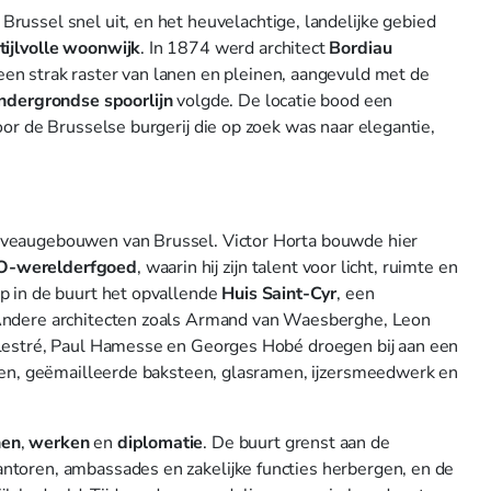
russel snel uit, en het heuvelachtige, landelijke gebied
tijlvolle woonwijk
. In 1874 werd architect
Bordiau
en strak raster van lanen en pleinen, aangevuld met de
ndergrondse spoorlijn
volgde. De locatie bood een
or de Brusselse burgerij die op zoek was naar elegantie,
uveaugebouwen van Brussel. Victor Horta bouwde hier
-werelderfgoed
, waarin hij zijn talent voor licht, ruimte en
p in de buurt het opvallende
Huis Saint-Cyr
, een
 Andere architecten zoals Armand van Waesberghe, Leon
 Lestré, Paul Hamesse en Georges Hobé droegen bij aan een
teen, geëmailleerde baksteen, glasramen, ijzersmeedwerk en
en
,
werken
en
diplomatie
. De buurt grenst aan de
ntoren, ambassades en zakelijke functies herbergen, en de