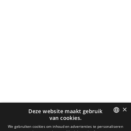
×
Deze website maakt gebruik
van cookies.
DUTCH
We gebruiken cookies om inhoud en advertenties te personaliseren