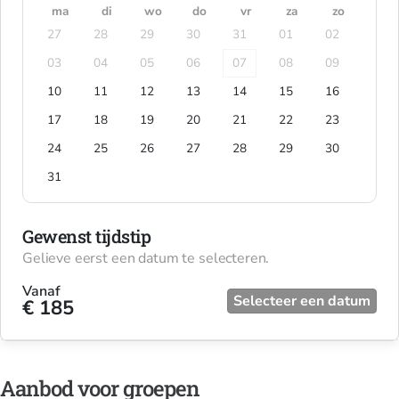
ma
di
wo
do
vr
za
zo
27
28
29
30
31
01
02
03
04
05
06
07
08
09
10
11
12
13
14
15
16
17
18
19
20
21
22
23
24
25
26
27
28
29
30
31
Gewenst tijdstip
Gelieve eerst een datum te selecteren.
Vanaf
Selecteer een datum
€ 185
Aanbod voor groepen