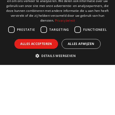
en om ons verkeer te analyseren. We delen ook informatie over uw
ENGLISH
gebruik van onze site met onze advertentie- en analysepartners, die
deze kunnen combineren met andere informatie die u aan hen heeft
FRENCH
verstrekt of die zij hebben verzameld door uw gebruik van hun
diensten.
Privacybeleid
GERMAN
PRESTATIE
TARGETING
FUNCTIONEEL
ALLES ACCEPTEREN
ALLES AFWIJZEN
DETAILS WEERGEVEN