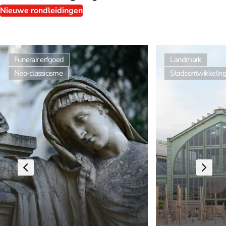
Nieuwe rondleidingen
Funerair erfgoed
Landmark
Neo-classicisme
Stadsontwikkelin