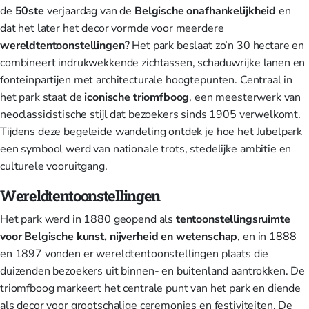
de
50ste
verjaardag van de
Belgische onafhankelijkheid
en
dat het later het decor vormde voor meerdere
wereldtentoonstellingen
? Het park beslaat zo’n 30 hectare en
combineert indrukwekkende zichtassen, schaduwrijke lanen en
fonteinpartijen met architecturale hoogtepunten. Centraal in
het park staat de
iconische
triomfboog
, een meesterwerk van
neoclassicistische stijl dat bezoekers sinds 1905 verwelkomt.
Tijdens deze begeleide wandeling ontdek je hoe het Jubelpark
een symbool werd van nationale trots, stedelijke ambitie en
culturele vooruitgang.
Wereldtentoonstellingen
Het park werd in 1880 geopend als
tentoonstellingsruimte
voor Belgische kunst, nijverheid en wetenschap
, en in 1888
en 1897 vonden er wereldtentoonstellingen plaats die
duizenden bezoekers uit binnen- en buitenland aantrokken. De
triomfboog markeert het centrale punt van het park en diende
als decor voor grootschalige ceremonies en festiviteiten. De