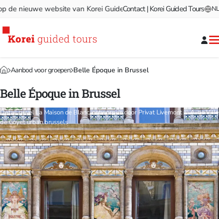
 nieuwe website van Korei Guided Tours!
Contact | Korei Guided Tours
Welkom op de nieu
NL
Aanbod voor groepen
Belle Époque in Brussel
Belle Époque in Brussel
Detail gevel La Maison de Blanc, ontworpen door Privat Livemont © A. de Ville
de Goyet urban.brussels