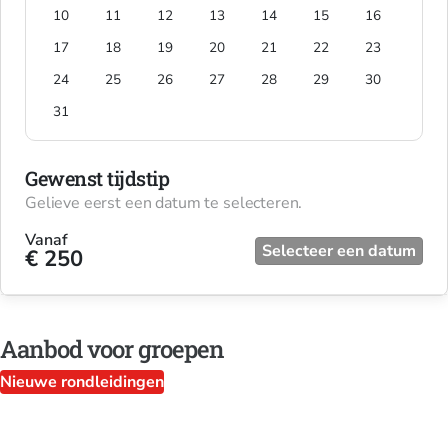
10
11
12
13
14
15
16
17
18
19
20
21
22
23
24
25
26
27
28
29
30
31
Gewenst tijdstip
Gelieve eerst een datum te selecteren.
Vanaf
Selecteer een datum
€ 250
Aanbod voor groepen
Nieuwe rondleidingen