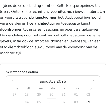
Tijdens deze rondleiding komt de Belle Époque opnieuw tot
leven. Ontdek hoe technis
che vooruitgang
, nieuwe
materialen
en vooruitstrevende
kunstvormen
het stadsbeeld ingrijpend
veranderden en hoe
architectuur
en toegepaste kunst
doordrongen
tot in cafés, passages en openbare gebouwen.
De wandeling door het centrum onthult niet alleen stenen en
gevels, maar ook de ambities, dromen en levensstijl van een
stad die zichzelf opnieuw uitvond aan de vooravond van de
moderne tijd.
Selecteer een datum
augustus 2026
ma
di
wo
do
vr
za
zo
27
28
29
30
31
01
02
03
04
05
06
07
08
09