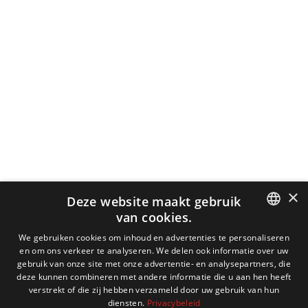
×
Deze website maakt gebruik
van cookies.
DUTCH
We gebruiken cookies om inhoud en advertenties te personaliseren
en om ons verkeer te analyseren. We delen ook informatie over uw
ENGLISH
gebruik van onze site met onze advertentie- en analysepartners, die
deze kunnen combineren met andere informatie die u aan hen heeft
FRENCH
verstrekt of die zij hebben verzameld door uw gebruik van hun
diensten.
Privacybeleid
GERMAN