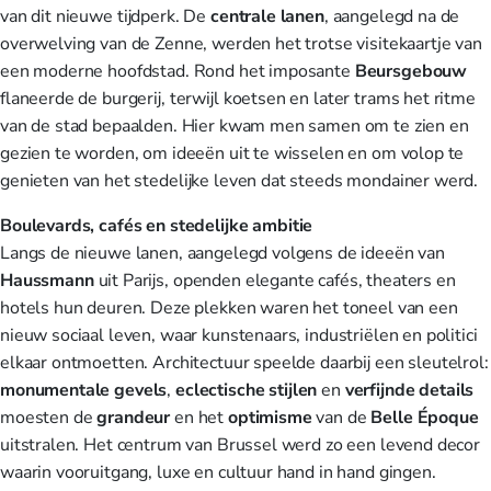
van dit nieuwe tijdperk. De
centrale lanen
, aangelegd na de
overwelving van de Zenne, werden het trotse visitekaartje van
een moderne hoofdstad. Rond het imposante
Beursgebouw
flaneerde de burgerij, terwijl koetsen en later trams het ritme
van de stad bepaalden. Hier kwam men samen om te zien en
gezien te worden, om ideeën uit te wisselen en om volop te
genieten van het stedelijke leven dat steeds mondainer werd.
Boulevards, cafés en stedelijke ambitie
Langs de nieuwe lanen, aangelegd volgens de ideeën van
Haussmann
uit Parijs, openden elegante cafés, theaters en
hotels hun deuren. Deze plekken waren het toneel van een
nieuw sociaal leven, waar kunstenaars, industriëlen en politici
elkaar ontmoetten. Architectuur speelde daarbij een sleutelrol:
monumentale gevels
,
eclectische stijlen
en
verfijnde details
moesten de
grandeur
en het
optimisme
van de
Belle Époque
uitstralen. Het centrum van Brussel werd zo een levend decor
waarin vooruitgang, luxe en cultuur hand in hand gingen.