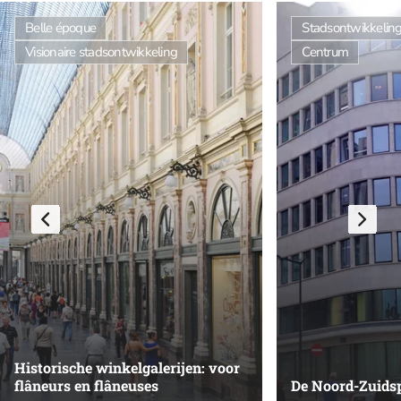
Belle époque
Stadsontwikkelin
Visionaire stadsontwikkeling
Centrum
Historische winkelgalerijen: voor
flâneurs en flâneuses
De Noord-Zuids