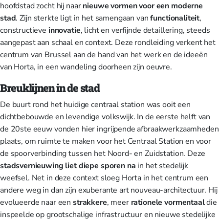
hoofdstad zocht hij naar
nieuwe vormen voor een moderne
stad
. Zijn sterkte ligt in het samengaan van
functionaliteit
,
constructieve
innovatie
, licht en verfijnde detaillering, steeds
aangepast aan schaal en context. Deze rondleiding verkent het
centrum van Brussel aan de hand van het werk en de ideeën
van Horta, in een wandeling doorheen zijn oeuvre.
Breuklijnen in de stad
De buurt rond het huidige centraal station was ooit een
dichtbebouwde en levendige volkswijk. In de eerste helft van
de 20ste eeuw vonden hier ingrijpende afbraakwerkzaamheden
plaats, om ruimte te maken voor het Centraal Station en voor
de spoorverbinding tussen het Noord- en Zuidstation. Deze
stadsvernieuwing liet diepe sporen na
in het stedelijk
weefsel. Net in deze context sloeg Horta in het centrum een
andere weg in dan zijn exuberante art nouveau-architectuur. Hij
evolueerde naar een
strakkere
, meer
rationele vormentaal
die
inspeelde op grootschalige infrastructuur en nieuwe stedelijke