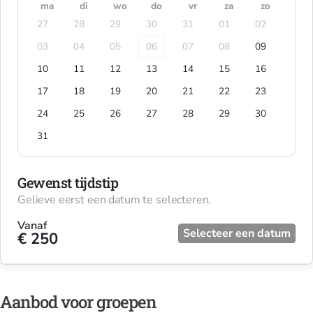
ma
di
wo
do
vr
za
zo
27
28
29
30
31
01
02
03
04
05
06
07
08
09
10
11
12
13
14
15
16
17
18
19
20
21
22
23
24
25
26
27
28
29
30
31
Gewenst tijdstip
Gelieve eerst een datum te selecteren.
Vanaf
Selecteer een datum
€ 250
Aanbod voor groepen