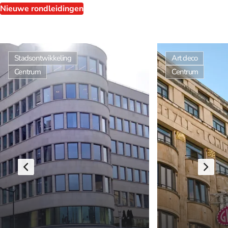
Nieuwe rondleidingen
Stadsontwikkeling
Art deco
Centrum
Centrum