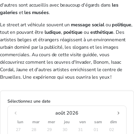
d'autres sont accueillis avec beaucoup d'égards dans
les
galeries
et
les musées
.
Le street art véhicule souvent un
message
social
ou
politique
,
tout en pouvant être
ludique
,
poétique
ou
esthétique
. Des
artistes belges et étrangers réagissent à un environnement
urbain dominé par la publicité, les slogans et les images
commerciales. Au cours de cette visite guidée, vous
découvrirez comment les œuvres d'Invader, Bonom, Isaac
Cordal, Jaune et d'autres artistes enrichissent le centre de
Bruxelles. Une expérience qui vous ouvrira les yeux !
Sélectionnez une date
août 2026
lun
mar
mer
jeu
ven
sam
dim
27
28
29
30
31
01
02