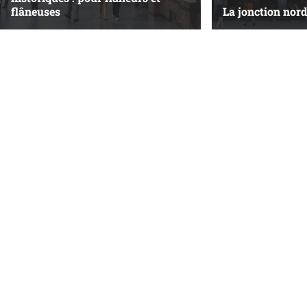
flâneuses
La jonction nord