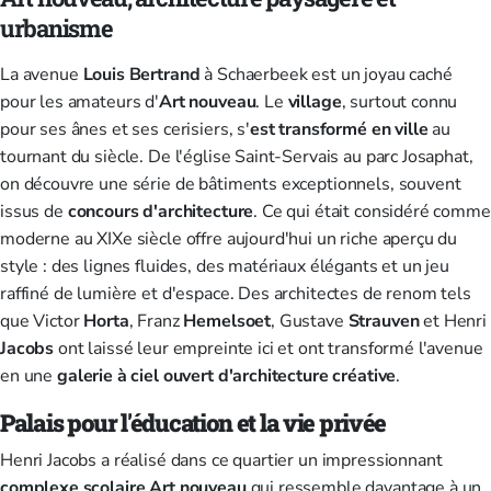
urbanisme
La avenue
Louis Bertrand
à Schaerbeek est un joyau caché
pour les amateurs d'
Art nouveau
. Le
village
, surtout connu
pour ses ânes et ses cerisiers, s'
est
transformé
en ville
au
tournant du siècle. De l'église Saint-Servais au parc Josaphat,
on découvre une série de bâtiments exceptionnels, souvent
issus de
concours d'architecture
. Ce qui était considéré comme
moderne au XIXe siècle offre aujourd'hui un riche aperçu du
style : des lignes fluides, des matériaux élégants et un jeu
raffiné de lumière et d'espace. Des architectes de renom tels
que Victor
Horta
, Franz
Hemelsoet
, Gustave
Strauven
et Henri
Jacobs
ont laissé leur empreinte ici et ont transformé l'avenue
en une
galerie à ciel ouvert d'architecture créative
.
Palais pour l'éducation et la vie privée
Henri Jacobs a réalisé dans ce quartier un impressionnant
complexe scolaire Art nouveau
qui ressemble davantage à un