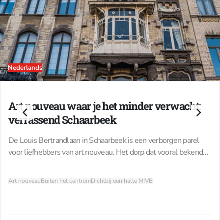
Nederlands
Art nouveau waar je het minder verwacht:
verrassend Schaarbeek
De Louis Bertrandlaan in Schaarbeek is een verborgen parel
voor liefhebbers van art nouveau. Het dorp dat vooral bekend
stond voor haar ezels en kriekenbomen ontpopt zich rond de
eeuwwisseling tot stad. Vanaf de Sint-Servaaskerk tot aan het
Art nouveau
Buiten het centrum
Dichtbij een halte MIVB
Josaphatpark ontvouwt zich een reeks van bijzondere
gebouwen, vaak het resultaat van architectuurwedstrijden. Wat
in de 19de eeuw als modern werd beschouwd, biedt vandaag