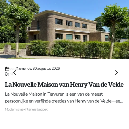
30
25
22
+
eerstkomende: 30 augustus 2026
AUG
OKT
NOV
data
NL
La Nouvelle Maison van Henry Van de Velde
La Nouvelle Maison in Tervuren is een van de meest
persoonlijke en verfijnde creaties van Henry van de Velde – een
internationaal vermaard architect die eigenlijk als kunstschilder
Modernisme
▪
Interieurbezoek
begon, en uitgroeide tot een invloedrijke figuur in design en
modernistische architectuur. Het huis, waarin hij vanaf 1929 zelf
met zijn gezin woonde, werd recent met uitzonderlijke zorg