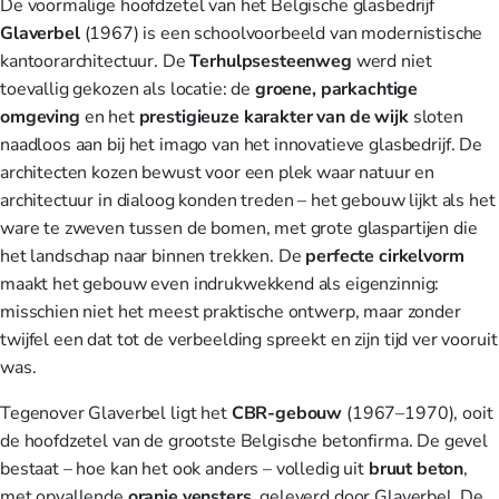
De voormalige hoofdzetel van het Belgische glasbedrijf
Glaverbel
(1967) is een schoolvoorbeeld van modernistische
kantoorarchitectuur. De
Terhulpsesteenweg
werd niet
toevallig gekozen als locatie: de
groene, parkachtige
omgeving
en het
prestigieuze
karakter van de wijk
sloten
naadloos aan bij het imago van het innovatieve glasbedrijf. De
architecten kozen bewust voor een plek waar natuur en
architectuur in dialoog konden treden – het gebouw lijkt als het
ware te zweven tussen de bomen, met grote glaspartijen die
het landschap naar binnen trekken. De
perfecte
cirkelvorm
maakt het gebouw even indrukwekkend als eigenzinnig:
misschien niet het meest praktische ontwerp, maar zonder
twijfel een dat tot de verbeelding spreekt en zijn tijd ver vooruit
was.
Tegenover Glaverbel ligt het
CBR-gebouw
(1967–1970), ooit
de hoofdzetel van de grootste Belgische betonfirma. De gevel
bestaat – hoe kan het ook anders – volledig uit
bruut
beton
,
met opvallende
oranje
vensters
, geleverd door Glaverbel. De