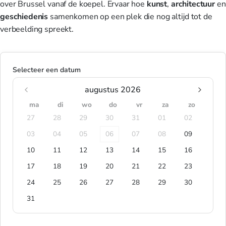
over Brussel vanaf de koepel. Ervaar hoe
kunst
,
architectuur
en
geschiedenis
samenkomen op een plek die nog altijd tot de
verbeelding spreekt.
Selecteer een datum
augustus 2026
ma
di
wo
do
vr
za
zo
27
28
29
30
31
01
02
03
04
05
06
07
08
09
10
11
12
13
14
15
16
17
18
19
20
21
22
23
24
25
26
27
28
29
30
31