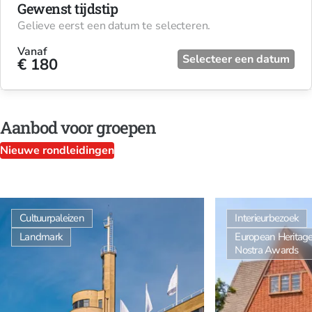
Gewenst tijdstip
Gelieve eerst een datum te selecteren.
Vanaf
Selecteer een datum
€ 180
Aanbod voor groepen
Nieuwe rondleidingen
Cultuurpaleizen
Interieurbezoek
Landmark
European Heritag
Nostra Awards