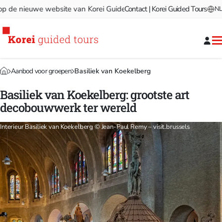
e nieuwe website van Korei Guided Tours!
Contact | Korei Guided Tours
Welkom op de nie
NL
Aanbod voor groepen
Basiliek van Koekelberg
Basiliek van Koekelberg: grootste art
decobouwwerk ter wereld
Interieur Basiliek van Koekelberg © Jean-Paul Remy – visit.brussels