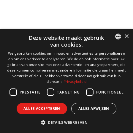
×
Deze website maakt gebruik
van cookies.
DUTCH
We gebruiken cookies om inhoud en advertenties te personaliseren
en om ons verkeer te analyseren. We delen ook informatie over uw
ENGLISH
gebruik van onze site met onze advertentie- en analysepartners, die
deze kunnen combineren met andere informatie die u aan hen heeft
FRENCH
verstrekt of die zij hebben verzameld door uw gebruik van hun
diensten.
Privacybeleid
GERMAN
PRESTATIE
TARGETING
FUNCTIONEEL
ALLES ACCEPTEREN
ALLES AFWIJZEN
DETAILS WEERGEVEN