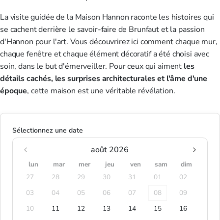
La visite guidée de la Maison Hannon raconte les histoires qui
se cachent derrière le savoir-faire de Brunfaut et la passion
d'Hannon pour l'art. Vous découvrirez ici comment chaque mur,
chaque fenêtre et chaque élément décoratif a été choisi avec
soin, dans le but d'émerveiller. Pour ceux qui aiment
les
détails cachés, les surprises architecturales et l'âme d'une
époque
, cette maison est une véritable révélation.
Sélectionnez une date
août 2026
lun
mar
mer
jeu
ven
sam
dim
27
28
29
30
31
01
02
03
04
05
06
07
08
09
10
11
12
13
14
15
16