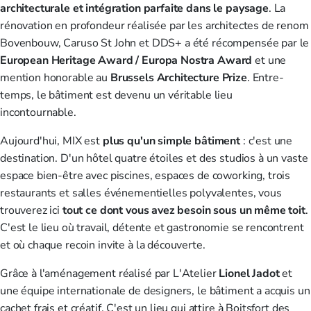
architecturale et intégration parfaite dans le paysage
. La
rénovation en profondeur réalisée par les architectes de renom
Bovenbouw, Caruso St John et DDS+ a été récompensée par le
European Heritage Award / Europa Nostra Award
et une
mention honorable au
Brussels Architecture Prize
. Entre-
temps, le bâtiment est devenu un véritable lieu
incontournable.
Aujourd'hui,
MIX
est
plus qu'un simple bâtiment
: c'est une
destination. D'un hôtel quatre étoiles et des studios à un vaste
espace bien-être avec piscines, espaces de coworking, trois
restaurants et salles événementielles polyvalentes, vous
trouverez ici
tout ce dont vous
avez besoin sous un même toit
.
C'est le lieu où travail, détente et gastronomie se rencontrent
et où chaque recoin invite à la découverte.
Grâce à l'aménagement réalisé par
L'Atelier
Lionel
Jadot
et
une équipe internationale de designers, le bâtiment a acquis un
cachet frais et créatif. C'est un lieu qui attire à Boitsfort des