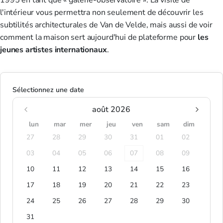
1995 en tant que « galerie-observatoire ». La visite de
l'intérieur vous permettra non seulement de découvrir les
subtilités architecturales de Van de Velde, mais aussi de voir
comment la maison sert aujourd'hui de plateforme pour
les
jeunes artistes internationaux
.
Sélectionnez une date
août 2026
lun
mar
mer
jeu
ven
sam
dim
27
28
29
30
31
01
02
03
04
05
06
07
08
09
10
11
12
13
14
15
16
17
18
19
20
21
22
23
24
25
26
27
28
29
30
31