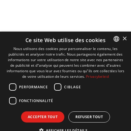
×
Ce site Web utilise des cookies
Nous utilisons des cookies pour personnaliser le contenu, les
publicités et analyser notre trafic. Nous partageons également des
DUTCH
informations sur votre utilisation de notre site avec nos partenaires
ENGLISH
de publicité et d"analyse qui peuvent les combiner avec d"autres
informations que vous leur avez fournies ou qu"ils ont collectées lors
FRENCH
de votre utilisation de leurs services.
Privacybeleid
GERMAN
PERFORMANCE
CIBLAGE
FONCTIONNALITÉ
ACCEPTER TOUT
REFUSER TOUT
AFFICHER LES DÉTAILS