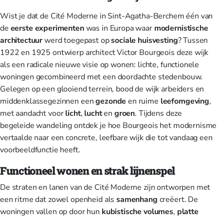
Wist je dat de Cité Moderne in Sint-Agatha-Berchem één van
de
eerste experimenten
was in Europa waar
modernistische
architectuur
werd toegepast op
sociale huisvesting
? Tussen
1922 en 1925 ontwierp architect Victor Bourgeois deze wijk
als een radicale nieuwe visie op wonen: lichte, functionele
woningen gecombineerd met een doordachte stedenbouw.
Gelegen op een glooiend terrein, bood de wijk arbeiders en
middenklassegezinnen een
gezonde
en ruime
leefomgeving
,
met aandacht voor
licht
,
lucht
en
groen
. Tijdens deze
begeleide wandeling ontdek je hoe Bourgeois het modernisme
vertaalde naar een concrete, leefbare wijk die tot vandaag een
voorbeeldfunctie heeft.
Functioneel wonen en strak lijnenspel
De straten en lanen van de Cité Moderne zijn ontworpen met
een ritme dat zowel openheid als
samenhang
creëert. De
woningen vallen op door hun
kubistische volumes
,
platte