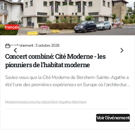
français
03
prochainement : 3 octobre 2026
OCT.
Concert combiné: Cité Moderne - les
pionniers de l'habitat moderne
Saviez-vous que la Cité Moderne de Berchem-Sainte-Agathe a
été l'une des premières expériences en Europe où l'architecture
moderniste a été appliquée au logement social ? Entre 1922 et
1925, l'architecte Victor Bourgeois a conçu ce quartier comme
Modernisme
Iconische stijlen
Sint-Agatha-Berchem
une vision radicalement nouvelle de l'habitat : des logements
lumineux et fonctionnels associés à un aménagement urbain
Voir l’événement
bien pensé. Situé sur un terrain en pente, le quartier offrait aux
ouvriers et aux familles de la classe moyenne un cadre de vie