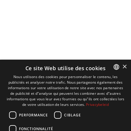
préserver ses caractéristiques architecturales d'origine tout en
adaptant les logements aux normes d'habitation actuelles.
Ainsi, la vision de Victor Bourgeois reste vivante et d'actualité.
×
Ce site Web utilise des cookies
Nous utilisons des cookies pour personnaliser le contenu, les
publicités et analyser notre trafic. Nous partageons également des
DUTCH
informations sur votre utilisation de notre site avec nos partenaires
ENGLISH
de publicité et d"analyse qui peuvent les combiner avec d"autres
informations que vous leur avez fournies ou qu"ils ont collectées lors
FRENCH
de votre utilisation de leurs services.
Privacybeleid
GERMAN
PERFORMANCE
CIBLAGE
FONCTIONNALITÉ