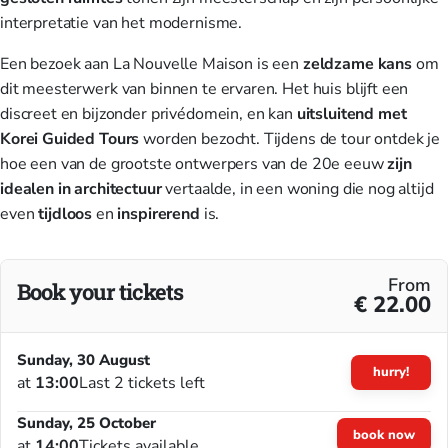
interpretatie van het modernisme.
Een bezoek aan La Nouvelle Maison is een
zeldzame kans
om
dit meesterwerk van binnen te ervaren. Het huis blijft een
discreet en bijzonder privédomein, en kan
uitsluitend met
Korei Guided Tours
worden bezocht. Tijdens de tour ontdek je
hoe een van de grootste ontwerpers van de 20e eeuw
zijn
idealen in architectuur
vertaalde, in een woning die nog altijd
even
tijdloos
en
inspirerend
is.
From
Book your tickets
€ 22.00
Sunday, 30 August
hurry!
at
13:00
Last 2 tickets left
Sunday, 25 October
book now
at
14:00
Tickets available