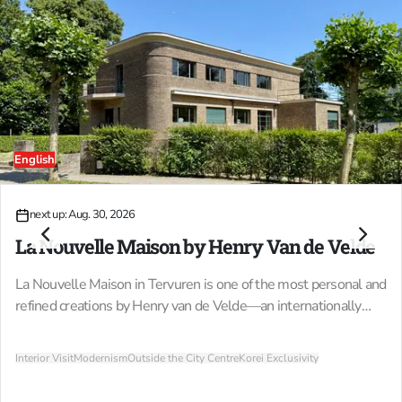
English
30
25
22
+
next up: Aug. 30, 2026
AUG.
OCT.
NOV.
dates
La Nouvelle Maison by Henry Van de Velde
La Nouvelle Maison in Tervuren is one of the most personal and
refined creations by Henry van de Velde—an internationally
renowned architect who actually started out as a painter and
went on to become an influential figure in design and modernist
Interior Visit
Modernism
Outside the City Centre
Korei Exclusivity
architecture. The house, where he lived with his family from
1929 onwards, was recently restored with exceptional care