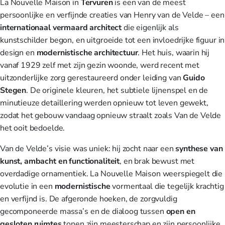
La Nouvelle Maison in
Tervuren
is een van de meest
persoonlijke en verfijnde creaties van Henry van de Velde – een
internationaal vermaard architect
die eigenlijk als
kunstschilder begon, en uitgroeide tot een invloedrijke figuur in
design en
modernistische architectuur
. Het huis, waarin hij
vanaf 1929 zelf met zijn gezin woonde, werd recent met
uitzonderlijke zorg gerestaureerd onder leiding van
Guido
Stegen
. De originele kleuren, het subtiele lijnenspel en de
minutieuze detaillering werden opnieuw tot leven gewekt,
zodat het gebouw vandaag opnieuw straalt zoals Van de Velde
het ooit bedoelde.
Van de Velde’s visie was uniek: hij zocht naar een
synthese van
kunst, ambacht en functionaliteit
, en brak bewust met
overdadige ornamentiek. La Nouvelle Maison weerspiegelt die
evolutie in een
modernistische
vormentaal die tegelijk krachtig
en verfijnd is. De afgeronde hoeken, de zorgvuldig
gecomponeerde massa’s en de dialoog tussen
open en
gesloten ruimtes
tonen zijn meesterschap en zijn persoonlijke