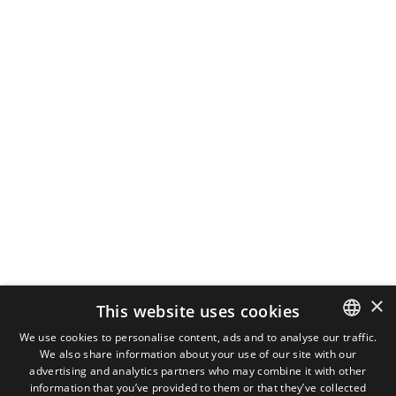
×
This website uses cookies
We use cookies to personalise content, ads and to analyse our traffic.
We also share information about your use of our site with our
DUTCH
advertising and analytics partners who may combine it with other
ENGLISH
information that you’ve provided to them or that they’ve collected