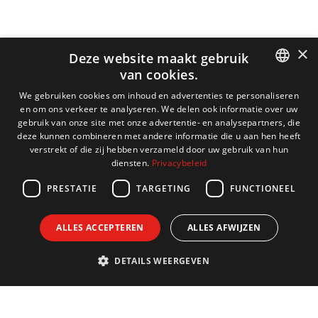
×
Deze website maakt gebruik
van cookies.
DUTCH
We gebruiken cookies om inhoud en advertenties te personaliseren
en om ons verkeer te analyseren. We delen ook informatie over uw
ENGLISH
gebruik van onze site met onze advertentie- en analysepartners, die
deze kunnen combineren met andere informatie die u aan hen heeft
FRENCH
verstrekt of die zij hebben verzameld door uw gebruik van hun
diensten.
Privacybeleid
GERMAN
PRESTATIE
TARGETING
FUNCTIONEEL
ALLES ACCEPTEREN
ALLES AFWIJZEN
DETAILS WEERGEVEN