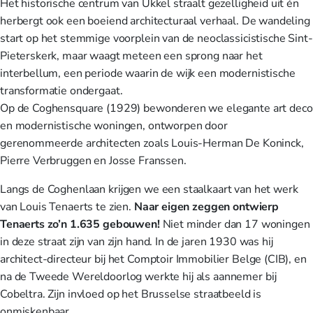
Het historische centrum van Ukkel straalt gezelligheid uit én
herbergt ook een boeiend architecturaal verhaal. De wandeling
start op het stemmige voorplein van de neoclassicistische Sint-
Pieterskerk, maar waagt meteen een sprong naar het
interbellum, een periode waarin de wijk een modernistische
transformatie ondergaat.
Op de Coghensquare (1929) bewonderen we elegante art deco
en modernistische woningen, ontworpen door
gerenommeerde architecten zoals Louis-Herman De Koninck,
Pierre Verbruggen en Josse Franssen.
Langs de Coghenlaan krijgen we een staalkaart van het werk
van Louis Tenaerts te zien.
Naar eigen zeggen ontwierp
Tenaerts zo’n 1.635 gebouwen!
Niet minder dan 17 woningen
in deze straat zijn van zijn hand. In de jaren 1930 was hij
architect-directeur bij het Comptoir Immobilier Belge (CIB), en
na de Tweede Wereldoorlog werkte hij als aannemer bij
Cobeltra. Zijn invloed op het Brusselse straatbeeld is
onmiskenbaar.