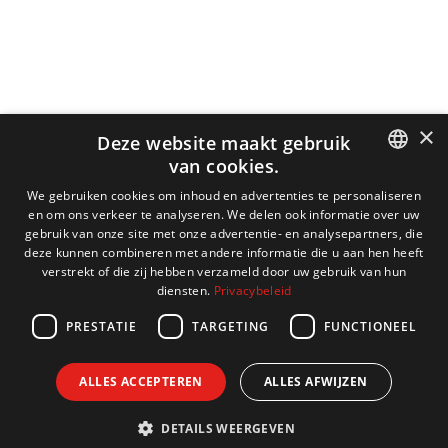
×
Deze website maakt gebruik
van cookies.
DUTCH
We gebruiken cookies om inhoud en advertenties te personaliseren
en om ons verkeer te analyseren. We delen ook informatie over uw
ENGLISH
gebruik van onze site met onze advertentie- en analysepartners, die
deze kunnen combineren met andere informatie die u aan hen heeft
FRENCH
verstrekt of die zij hebben verzameld door uw gebruik van hun
diensten.
Privacybeleid
GERMAN
PRESTATIE
TARGETING
FUNCTIONEEL
ALLES ACCEPTEREN
ALLES AFWIJZEN
DETAILS WEERGEVEN