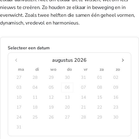
nieuws te creëren. Zo houden ze elkaar in beweging en in
evenwicht. Zoals twee helften die samen één geheel vormen,
dynamisch, vredevol en harmonieus.
Selecteer een datum
augustus 2026
ma
di
wo
do
vr
za
zo
27
28
29
30
31
01
02
03
04
05
06
07
08
09
10
11
12
13
14
15
16
17
18
19
20
21
22
23
24
25
26
27
28
29
30
31