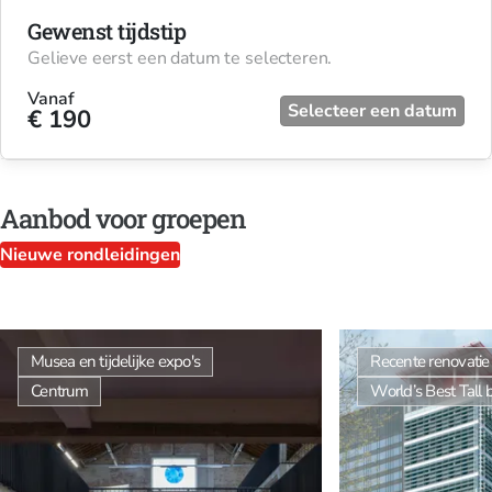
Gewenst tijdstip
Gelieve eerst een datum te selecteren.
Vanaf
Selecteer een datum
€ 190
Aanbod voor groepen
Nieuwe rondleidingen
Musea en tijdelijke expo's
Recente renovatie /
Centrum
World’s Best Tall 