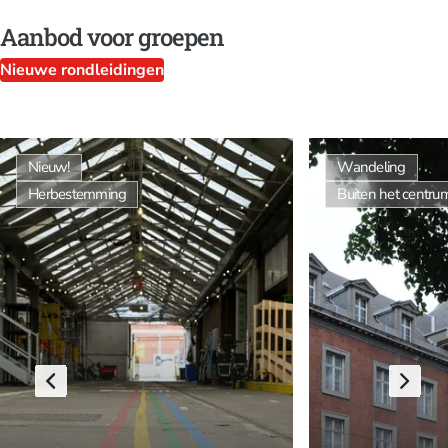
Aanbod voor groepen
Nieuwe rondleidingen
Nieuw!
Wandeling
Herbestemming
Buiten het centru